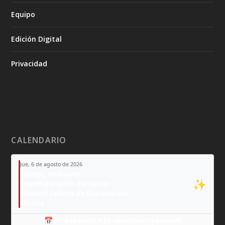
Equipo
Edición Digital
Privacidad
CALENDARIO
Jue, 6 de agosto de 2026
Tiempo Ordinario
✨
Transfiguración del Señor
Nuestra Señora de Copacabana
Moisés
📅 Añade todo a tu calendario personal