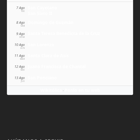
San Cayetano
7 Ago
VIE
San Sixto II
Domingo de Guzmán
8 Ago
SÁB
Santa Teresa Benedicta de la Cruz
9 Ago
DOM
San Lorenzo
10 Ago
LUN
Santa Clara de Asís
11 Ago
MAR
Juana Francisca de Chantal
12 Ago
MIÉ
San Ponciano
13 Ago
JUE
Wikitólica
Ponlo en tu web
·