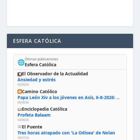
ESFERA CATÓLICA
Últimas publicaciones
🌐
Esfera Católica
El Observador de la Actualidad
Ansiedad y estrés
05/08/26
Camino Católico
Papa León Xiv a los jóvenes en Asís, 6-8-2026: «De san Francisco aprendan la radicalidad evangélica: no los vuelve ciegos ni violentos, sino sensibles, atentos, siempre en el seguimiento de Jesús, humildes y acogiendo a todos»
06/08/26
Enciclopedia Católica
Profeta Balaam
04/08/26
El Puente
Tres horas atrapado con 'La Odisea' de Nolan
28/07/26