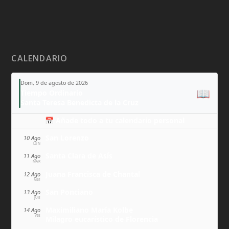
CALENDARIO
Dom, 9 de agosto de 2026
📖
Tiempo Ordinario
Santa Teresa Benedicta de la Cruz
📅 Añade todo a tu calendario personal
San Lorenzo
10 Ago
LUN
Santa Clara de Asís
11 Ago
MAR
Juana Francisca de Chantal
12 Ago
MIÉ
San Ponciano
13 Ago
JUE
Maximiliano María Kolbe
14 Ago
VIE
Milagro eucarístico de Florencia