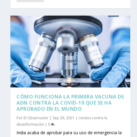
CÓMO FUNCIONA LA PRIMERA VACUNA DE
ADN CONTRA LA COVID-19 QUE SE HA
APROBADO EN EL MUNDO
Por
El Observador
|
Sep 26, 2021
|
Unidos contra la
desinformación
|
0
India acaba de aprobar para su uso de emergencia la