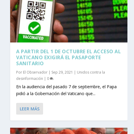
A PARTIR DEL 1 DE OCTUBRE EL ACCESO AL
VATICANO EXIGIRÁ EL PASAPORTE
SANITARIO
Por
El Observador
|
Sep 29, 2021
|
Unidos contra la
desinformación
|
0
En la audiencia del pasado 7 de septiembre, el Papa
pidió a la Gobernación del Vaticano que...
LEER MÁS