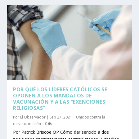
POR QUÉ LOS LÍDERES CATÓLICOS SE
OPONEN A LOS MANDATOS DE
VACUNACIÓN Y A LAS “EXENCIONES
RELIGIOSAS”
Por
El Observador
|
Sep 27, 2021
|
Unidos contra la
desinformación
|
0
Por Patrick Briscoe OP Cómo dar sentido a dos