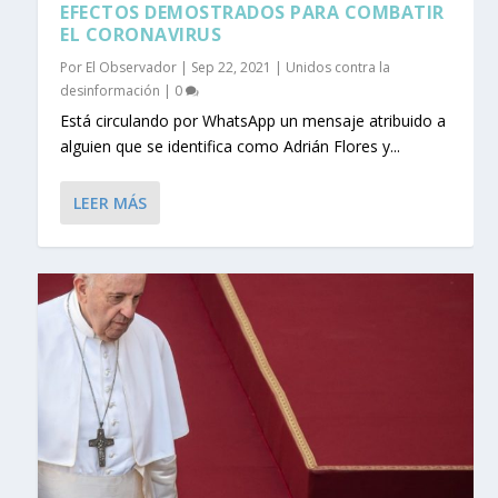
EFECTOS DEMOSTRADOS PARA COMBATIR
EL CORONAVIRUS
Por
El Observador
|
Sep 22, 2021
|
Unidos contra la
desinformación
|
0
Está circulando por WhatsApp un mensaje atribuido a
alguien que se identifica como Adrián Flores y...
LEER MÁS