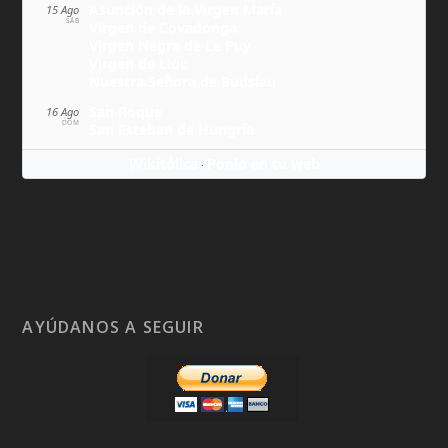
Asunción de la Virgen María
15 Ago
SÁB
Virgen de Covadonga
Virgen Negra de Le Puy
Virgen de Lluc
Nuestra Señora de Budslau
San Roque
16 Ago
DOM
San Esteban de Hungría
Wikitólica
Ponlo en tu web
·
AYÚDANOS A SEGUIR