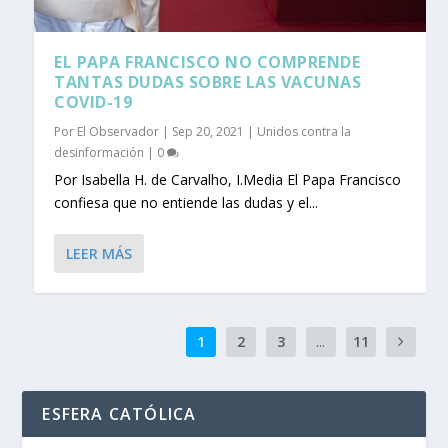
EL PAPA FRANCISCO NO COMPRENDE
TANTAS DUDAS SOBRE LAS VACUNAS
COVID-19
Por
El Observador
|
Sep 20, 2021
|
Unidos contra la
desinformación
|
0
Por Isabella H. de Carvalho, I.Media El Papa Francisco
confiesa que no entiende las dudas y el...
LEER MÁS
1
2
3
...
11
ESFERA CATÓLICA