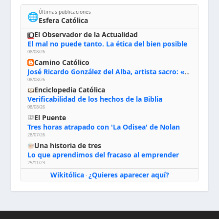
Últimas publicaciones
🌐
Esfera Católica
El Observador de la Actualidad
El mal no puede tanto. La ética del bien posible
08/08/26
Camino Católico
José Ricardo González del Alba, artista sacro: «Yo oro, hablo con Dios, le pido al Espíritu Santo su inspiración y siempre pinto rezando el rosario para que sea Él quien actúe a través de mis manos»
08/08/26
Enciclopedia Católica
Verificabilidad de los hechos de la Biblia
08/08/26
El Puente
Tres horas atrapado con 'La Odisea' de Nolan
28/07/26
Una historia de tres
Lo que aprendimos del fracaso al emprender
25/11/23
Wikitólica
¿Quieres aparecer aquí?
·