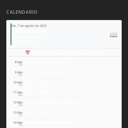
CALENDARIO
Vie, 7 de agosto de 2026
Tiempo Ordinario
📖
San Cayetano
San Sixto II
📅 Añade todo a tu calendario personal
Domingo de Guzmán
8 Ago
SÁB
Santa Teresa Benedicta de la Cruz
9 Ago
DOM
San Lorenzo
10 Ago
LUN
Santa Clara de Asís
11 Ago
MAR
Juana Francisca de Chantal
12 Ago
MIÉ
San Ponciano
13 Ago
JUE
Maximiliano María Kolbe
14 Ago
VIE
Milagro eucarístico de Florencia