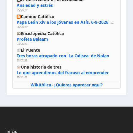
Ansiedad y estrés
05/08/26
Camino Católico
Papa León Xiv a los jóvenes en Asís, 6-8-2026: «De san Francisco aprendan la radicalidad evangélica: no los vuelve ciegos ni violentos, sino sensibles, atentos, siempre en el seguimiento de Jesús, humildes y acogiendo a todos»
06/08/26
Enciclopedia Católica
Profeta Balaam
04/08/26
El Puente
Tres horas atrapado con 'La Odisea' de Nolan
28/07/26
Una historia de tres
Lo que aprendimos del fracaso al emprender
25/11/23
Wikitólica
¿Quieres aparecer aquí?
·
Inicio