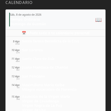
CALENDARIO
Sáb, 8 de agosto de 2026
📖
Tiempo Ordinario
Domingo de Guzmán
📅 Añade todo a tu calendario personal
Santa Teresa Benedicta de la Cruz
9 Ago
DOM
San Lorenzo
10 Ago
LUN
Santa Clara de Asís
11 Ago
MAR
Juana Francisca de Chantal
12 Ago
MIÉ
San Ponciano
13 Ago
JUE
Maximiliano María Kolbe
14 Ago
VIE
Milagro eucarístico de Florencia
Asunción de la Virgen María
15 Ago
SÁB
Virgen de Covadonga
Virgen Negra de Le Puy
Virgen de Lluc