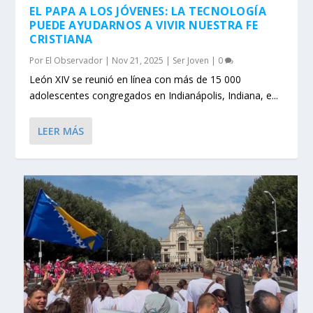
EL PAPA A LOS JÓVENES: LA TECNOLOGÍA
PUEDE AYUDARNOS A VIVIR NUESTRA FE
CRISTIANA
Por
El Observador
|
Nov 21, 2025
|
Ser Joven
|
0
León XIV se reunió en línea con más de 15 000
adolescentes congregados en Indianápolis, Indiana, e...
LEER MÁS