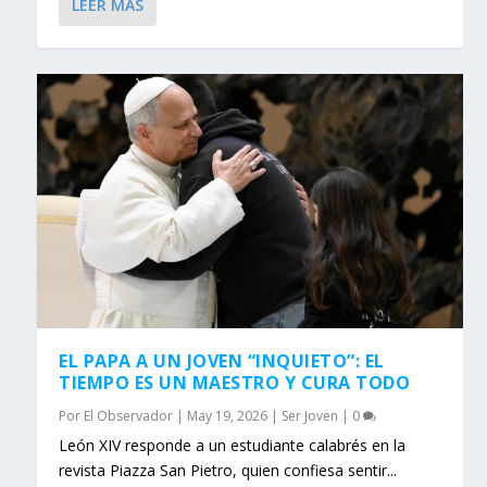
LEER MÁS
EL PAPA A UN JOVEN “INQUIETO”: EL
TIEMPO ES UN MAESTRO Y CURA TODO
Por
El Observador
|
May 19, 2026
|
Ser Joven
|
0
León XIV responde a un estudiante calabrés en la
revista Piazza San Pietro, quien confiesa sentir...