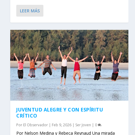
LEER MÁS
JUVENTUD ALEGRE Y CON ESPÍRITU
CRÍTICO
Por
El Observador
|
Feb 9, 2026
|
Ser Joven
|
0
Por Nelson Medina y Rebeca Reynaud Una mirada