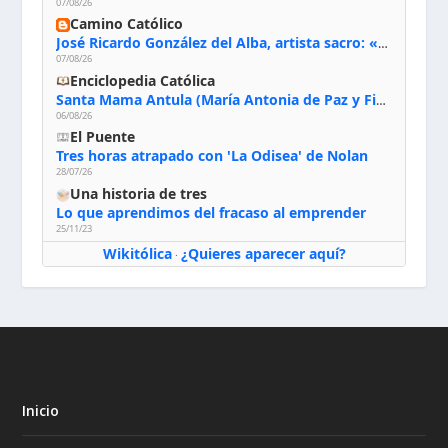
07/08/26
Camino Católico
José Ricardo González del Alba, artista sacro: «Yo oro, hablo con Dios, le pido al Espíritu Santo su inspiración y siempre pinto rezando el rosario para que sea Él quien actúe a través de mis manos»
07/08/26
Enciclopedia Católica
Santa Mama Antula (María Antonia de Paz y Figueroa)
06/08/26
El Puente
Tres horas atrapado con 'La Odisea' de Nolan
28/07/26
Una historia de tres
Lo que aprendimos del fracaso al emprender
25/11/23
Wikitólica
¿Quieres aparecer aquí?
·
Inicio