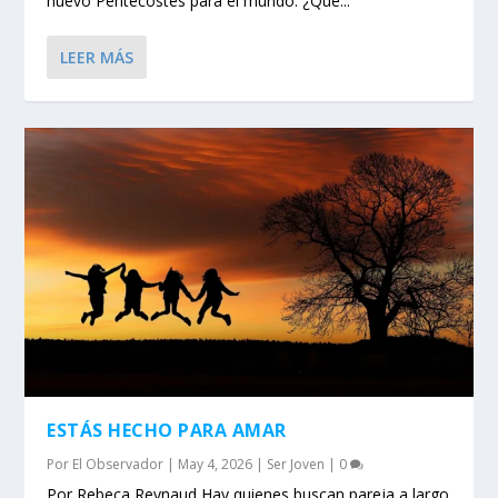
nuevo Pentecostés para el mundo. ¿Qué...
LEER MÁS
ESTÁS HECHO PARA AMAR
Por
El Observador
|
May 4, 2026
|
Ser Joven
|
0
Por Rebeca Reynaud Hay quienes buscan pareja a largo