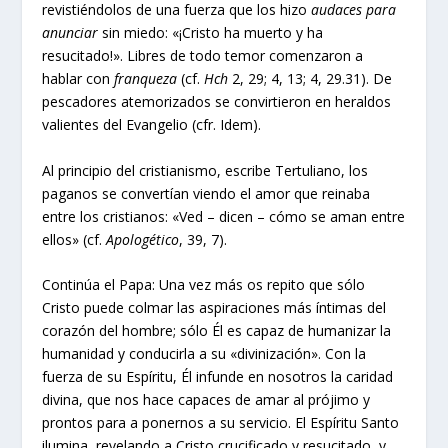
revistiéndolos de una fuerza que los hizo
audaces para
anunciar
sin miedo: «¡Cristo ha muerto y ha
resucitado!». Libres de todo temor comenzaron a
hablar con
franqueza
(cf.
Hch
2, 29; 4, 13; 4, 29.31). De
pescadores atemorizados se convirtieron en heraldos
valientes del Evangelio (cfr. Idem).
Al principio del cristianismo, escribe Tertuliano, los
paganos se convertían viendo el amor que reinaba
entre los cristianos: «Ved – dicen – cómo se aman entre
ellos» (cf.
Apologético
, 39, 7).
Continúa el Papa: Una vez más os repito que sólo
Cristo puede colmar las aspiraciones más íntimas del
corazón del hombre; sólo Él es capaz de humanizar la
humanidad y conducirla a su «divinización». Con la
fuerza de su Espíritu, Él infunde en nosotros la caridad
divina, que nos hace capaces de amar al prójimo y
prontos para a ponernos a su servicio. El Espíritu Santo
ilumina, revelando a Cristo crucificado y resucitado, y