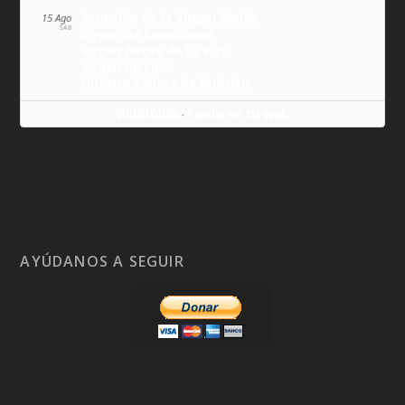
Asunción de la Virgen María
15 Ago
SÁB
Virgen de Covadonga
Virgen Negra de Le Puy
Virgen de Lluc
Nuestra Señora de Budslau
Wikitólica
Ponlo en tu web
·
AYÚDANOS A SEGUIR