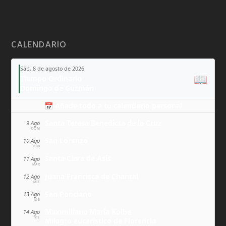
CALENDARIO
Sáb, 8 de agosto de 2026
📖
Tiempo Ordinario
Domingo de Guzmán
📅 Añade todo a tu calendario personal
Santa Teresa Benedicta de la Cruz
9 Ago
DOM
San Lorenzo
10 Ago
LUN
Santa Clara de Asís
11 Ago
MAR
Juana Francisca de Chantal
12 Ago
MIÉ
San Ponciano
13 Ago
JUE
Maximiliano María Kolbe
14 Ago
VIE
Milagro eucarístico de Florencia