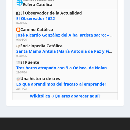
🌐
Esfera Católica
El Observador de la Actualidad
El Observador 1622
07/08/26
Camino Católico
José Ricardo González del Alba, artista sacro: «Yo oro, hablo con Dios, le pido al Espíritu Santo su inspiración y siempre pinto rezando el rosario para que sea Él quien actúe a través de mis manos»
07/08/26
Enciclopedia Católica
Santa Mama Antula (María Antonia de Paz y Figueroa)
06/08/26
El Puente
Tres horas atrapado con 'La Odisea' de Nolan
28/07/26
Una historia de tres
Lo que aprendimos del fracaso al emprender
25/11/23
Wikitólica
¿Quieres aparecer aquí?
·