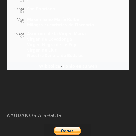
MIÉ
San Ponciano
13 Ago
JUE
Maximiliano María Kolbe
14 Ago
VIE
Milagro eucarístico de Florencia
Asunción de la Virgen María
15 Ago
SÁB
Virgen de Covadonga
Virgen Negra de Le Puy
Virgen de Lluc
Nuestra Señora de Budslau
Wikitólica
Ponlo en tu web
·
AYÚDANOS A SEGUIR