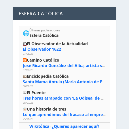
ESFERA CATÓLICA
Últimas publicaciones
🌐
Esfera Católica
El Observador de la Actualidad
El Observador 1622
07/08/26
Camino Católico
José Ricardo González del Alba, artista sacro: «Yo oro, hablo con Dios, le pido al Espíritu Santo su inspiración y siempre pinto rezando el rosario para que sea Él quien actúe a través de mis manos»
07/08/26
Enciclopedia Católica
Santa Mama Antula (María Antonia de Paz y Figueroa)
06/08/26
El Puente
Tres horas atrapado con 'La Odisea' de Nolan
28/07/26
Una historia de tres
Lo que aprendimos del fracaso al emprender
25/11/23
Wikitólica
¿Quieres aparecer aquí?
·