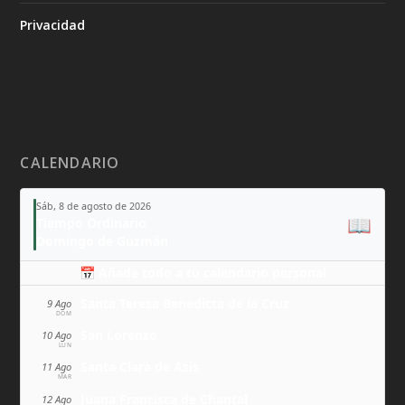
Privacidad
CALENDARIO
Sáb, 8 de agosto de 2026
📖
Tiempo Ordinario
Domingo de Guzmán
📅 Añade todo a tu calendario personal
Santa Teresa Benedicta de la Cruz
9 Ago
DOM
San Lorenzo
10 Ago
LUN
Santa Clara de Asís
11 Ago
MAR
Juana Francisca de Chantal
12 Ago