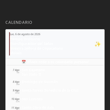
CALENDARIO
Jue, 6 de agosto de 2026
Tiempo Ordinario
✨
Transfiguración del Señor
Nuestra Señora de Copacabana
Moisés
📅 Añade todo a tu calendario personal
San Cayetano
7 Ago
VIE
San Sixto II
Domingo de Guzmán
8 Ago
SÁB
Santa Teresa Benedicta de la Cruz
9 Ago
DOM
San Lorenzo
10 Ago
LUN
Santa Clara de Asís
11 Ago