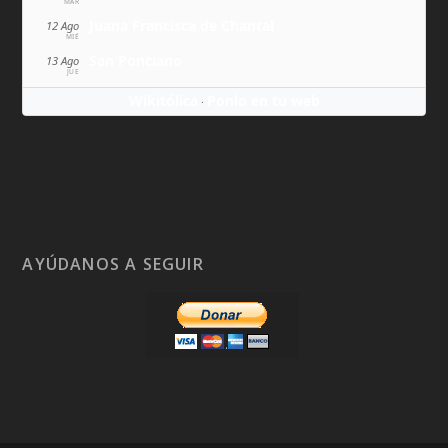
MAR
Juana Francisca de Chantal
12 Ago
MIÉ
San Ponciano
13 Ago
JUE
Wikitólica
Ponlo en tu web
·
AYÚDANOS A SEGUIR