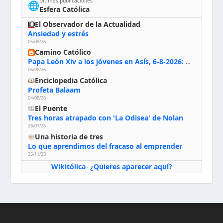
Últimas publicaciones
🌐
Esfera Católica
El Observador de la Actualidad
Ansiedad y estrés
05/08/26
Camino Católico
Papa León Xiv a los jóvenes en Asís, 6-8-2026: «De san Francisco aprendan la radicalidad evangélica: no los vuelve ciegos ni violentos, sino sensibles, atentos, siempre en el seguimiento de Jesús, humildes y acogiendo a todos»
06/08/26
Enciclopedia Católica
Profeta Balaam
04/08/26
El Puente
Tres horas atrapado con 'La Odisea' de Nolan
28/07/26
Una historia de tres
Lo que aprendimos del fracaso al emprender
25/11/23
Wikitólica
¿Quieres aparecer aquí?
·