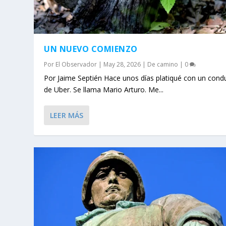
UN NUEVO COMIENZO
Por
El Observador
|
May 28, 2026
|
De camino
|
0
Por Jaime Septién Hace unos días platiqué con un cond
de Uber. Se llama Mario Arturo. Me...
LEER MÁS