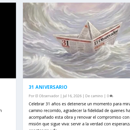
31 ANIVERSARIO
Por
El Observador
|
Jul 16, 2026
|
De camino
|
0
Celebrar 31 años es detenerse un momento para mira
n
camino recorrido, agradecer la fidelidad de quienes h
acompañado esta obra y renovar el compromiso con
misión que sigue viva: servir a la verdad con esperanz