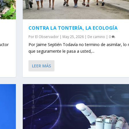
CONTRA LA TONTERÍA, LA ECOLOGÍA
Por
El Observador
|
May 25, 2026
|
De camino
|
0
uctor
Por Jaime Septién Todavía no termino de asimilar, l
que seguramente le pasa a usted,...
LEER MÁS