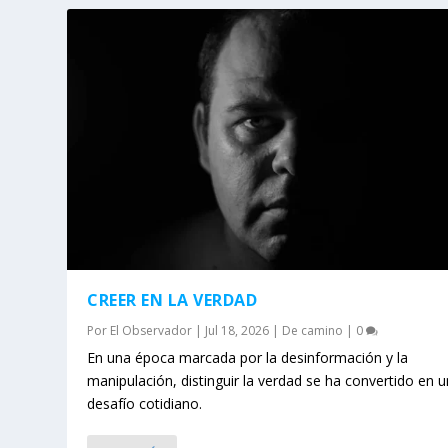
CREER EN LA VERDAD
Por
El Observador
|
Jul 18, 2026
|
De camino
|
0
En una época marcada por la desinformación y la
manipulación, distinguir la verdad se ha convertido en u
desafío cotidiano.