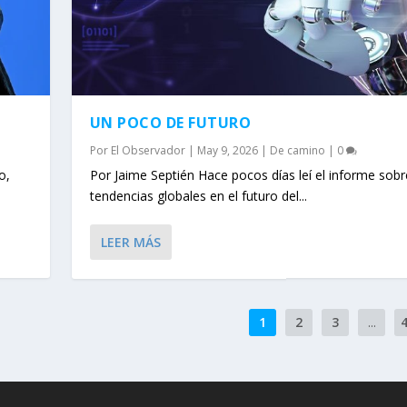
UN POCO DE FUTURO
Por
El Observador
|
May 9, 2026
|
De camino
|
0
o,
Por Jaime Septién Hace pocos días leí el informe sobr
tendencias globales en el futuro del...
LEER MÁS
1
2
3
...