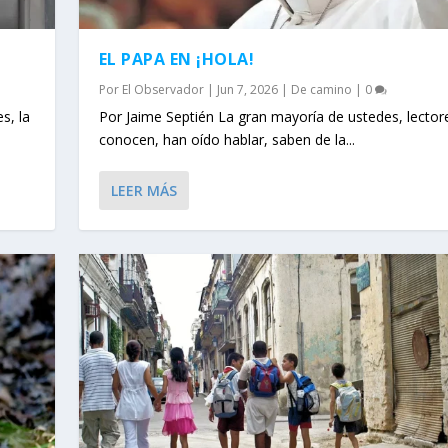
EL PAPA EN ¡HOLA!
Por
El Observador
|
Jun 7, 2026
|
De camino
|
0
s, la
Por Jaime Septién La gran mayoría de ustedes, lector
conocen, han oído hablar, saben de la...
LEER MÁS