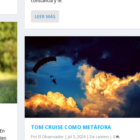
constancia y fe.
LEER MÁS
TOM CRUISE COMO METÁFORA
 En
Por
El Observador
|
Jul 3, 2026
|
De camino
|
0
elen