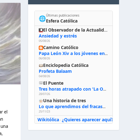
Últimas publicaciones
🌐
Esfera Católica
El Observador de la Actualidad
Ansiedad y estrés
05/08/26
Camino Católico
Papa León Xiv a los jóvenes en Asís, 6-8-2026: «De san Francisco aprendan la radicalidad evangélica: no los vuelve ciegos ni violentos, sino sensibles, atentos, siempre en el seguimiento de Jesús, humildes y acogiendo a todos»
06/08/26
Enciclopedia Católica
Profeta Balaam
04/08/26
El Puente
Tres horas atrapado con 'La Odisea' de Nolan
28/07/26
Una historia de tres
Lo que aprendimos del fracaso al emprender
r el
25/11/23
an
Wikitólica
¿Quieres aparecer aquí?
·
 una
a,