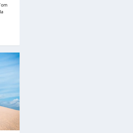
 Tom
la