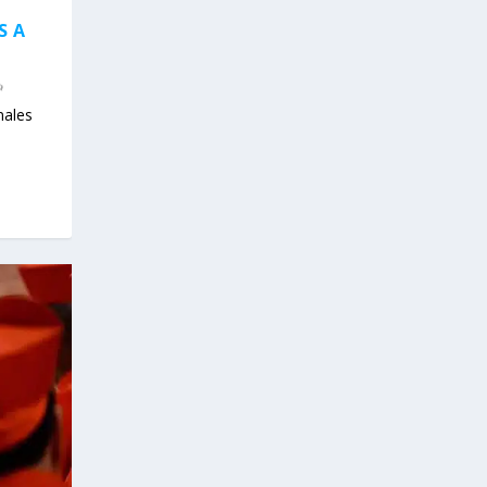
S A
nales