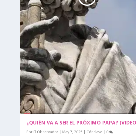
¿QUIÉN VA A SER EL PRÓXIMO PAPA? (VIDEO
Por
El Observador
|
May 7, 2025
|
Cónclave
|
0