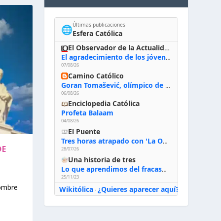
Últimas publicaciones
🌐
Esfera Católica
El Observador de la Actualidad
El agradecimiento de los jóvenes al Papa: «Hoy nos sentimos Iglesia»
07/08/26
Camino Católico
Goran Tomašević, olímpico de waterpolo: «Al terminar el Camino de Santiago entregué mi vida a Cristo; hablé con Dios y le dije: ‘Estoy listo; estoy a tu servicio. Puedo llevar lo que sea necesario para ti’»
06/08/26
Enciclopedia Católica
Profeta Balaam
04/08/26
El Puente
Tres horas atrapado con 'La Odisea' de Nolan
DE
28/07/26
Una historia de tres
Lo que aprendimos del fracaso al emprender
25/11/23
nombre
Wikitólica
¿Quieres aparecer aquí?
·