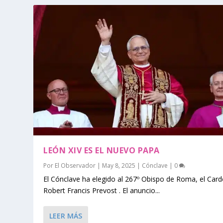
LEÓN XIV ES EL NUEVO PAPA
Por
El Observador
|
May 8, 2025
|
Cónclave
|
0
El Cónclave ha elegido al 267º Obispo de Roma, el Card
Robert Francis Prevost . El anuncio...
LEER MÁS