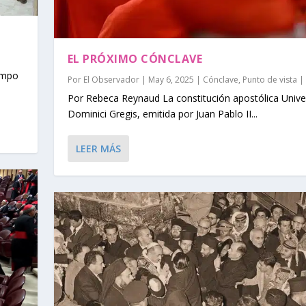
EL PRÓXIMO CÓNCLAVE
iempo
Por
El Observador
|
May 6, 2025
|
Cónclave
,
Punto de vista
|
Por Rebeca Reynaud La constitución apostólica Unive
Dominici Gregis, emitida por Juan Pablo II...
LEER MÁS