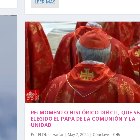
LEER MÁS
RE: MOMENTO HISTÓRICO DIFÍCIL, QUE SE
ELEGIDO EL PAPA DE LA COMUNIÓN Y LA
UNIDAD
Por
El Observador
|
May 7, 2025
|
Cónclave
|
0