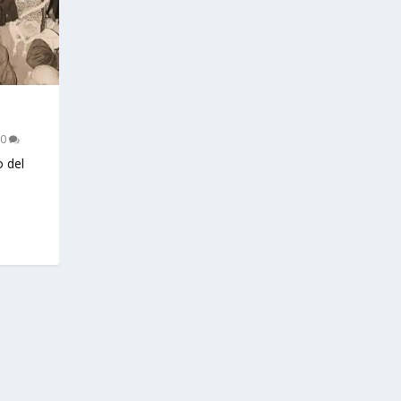
0
o del