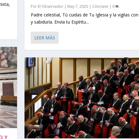
nista,
Por
El Observador
|
May 7, 2025
|
Cónclave
|
0
Padre celestial, Tú cuidas de Tu Iglesia y la vigilas co
y sabiduría. Envía tu Espíritu...
LEER MÁS
O Y