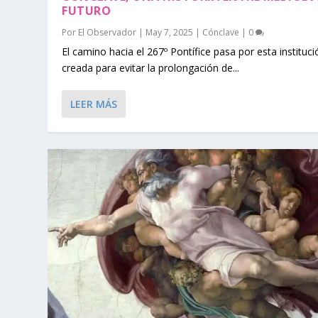
FUTURO
Por
El Observador
|
May 7, 2025
|
Cónclave
|
0
El camino hacia el 267º Pontífice pasa por esta instituci
creada para evitar la prolongación de...
LEER MÁS