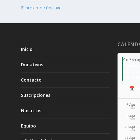
El próximo cónclave
CALEND
Inicio
Vie, 7 de 
Donativos
Tiempo 
San Ca
San Sixt
Contacto
📅 A
Suscripciones
8 Ago
SÁB
Nosotros
9 Ago
DOM
Equipo
10 Ago
LUN
11 Ago