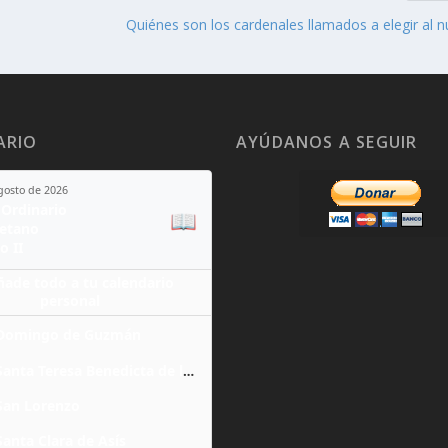
Quiénes son los cardenales llamados a elegir al 
ARIO
AYÚDANOS A SEGUIR
agosto de 2026
Ordinario
📖
yetano
o II
ñade todo a tu calendario
personal
Domingo de Guzmán
Santa Teresa Benedicta de la Cruz
San Lorenzo
Santa Clara de Asís