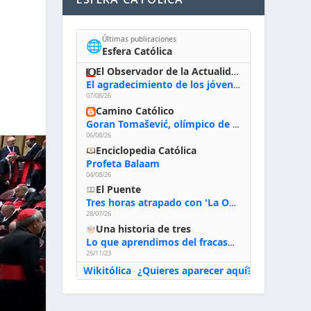
Últimas publicaciones
🌐
Esfera Católica
El Observador de la Actualidad
El agradecimiento de los jóvenes al Papa: «Hoy nos sentimos Iglesia»
07/08/26
Camino Católico
Goran Tomašević, olímpico de waterpolo: «Al terminar el Camino de Santiago entregué mi vida a Cristo; hablé con Dios y le dije: ‘Estoy listo; estoy a tu servicio. Puedo llevar lo que sea necesario para ti’»
06/08/26
Enciclopedia Católica
Profeta Balaam
04/08/26
El Puente
Tres horas atrapado con 'La Odisea' de Nolan
28/07/26
Una historia de tres
Lo que aprendimos del fracaso al emprender
25/11/23
Wikitólica
¿Quieres aparecer aquí?
·