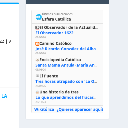
Últimas publicaciones
🌐
Esfera Católica
El Observador de la Actualidad
El Observador 1622
07/08/26
22 | 9
Camino Católico
José Ricardo González del Alba, artista sacro: «Yo oro, hablo con Dios, le pido al Espíritu Santo su inspiración y siempre pinto rezando el rosario para que sea Él quien actúe a través de mis manos»
07/08/26
Enciclopedia Católica
Santa Mama Antula (María Antonia de Paz y Figueroa)
06/08/26
El Puente
Tres horas atrapado con 'La Odisea' de Nolan
28/07/26
Una historia de tres
 LA
Lo que aprendimos del fracaso al emprender
25/11/23
Wikitólica
¿Quieres aparecer aquí?
·