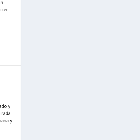
on
ocer
edo y
mirada
mana y