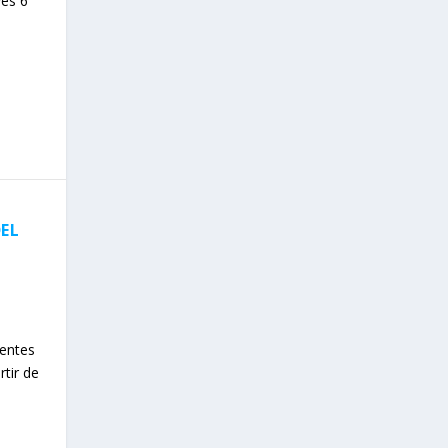
ves 6
DEL
ientes
rtir de