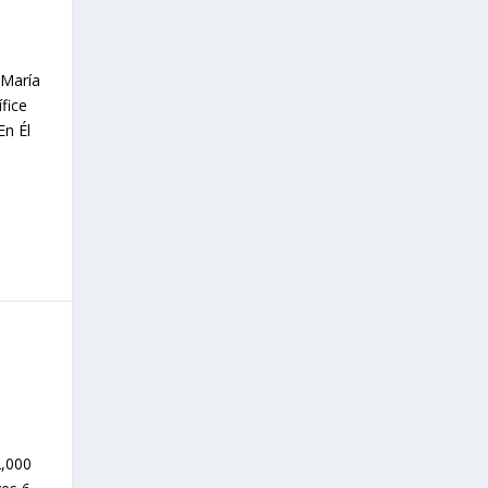
 María
fice
En Él
2,000