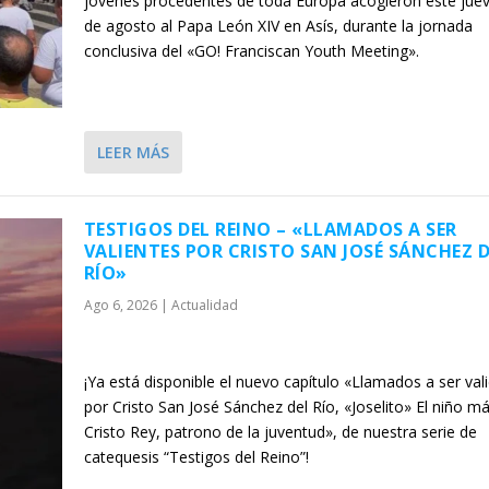
jóvenes procedentes de toda Europa acogieron este jue
de agosto al Papa León XIV en Asís, durante la jornada
conclusiva del «GO! Franciscan Youth Meeting».
LEER MÁS
TESTIGOS DEL REINO – «LLAMADOS A SER
VALIENTES POR CRISTO SAN JOSÉ SÁNCHEZ 
RÍO»
Ago 6, 2026
|
Actualidad
¡Ya está disponible el nuevo capítulo «Llamados a ser val
por Cristo San José Sánchez del Río, «Joselito» El niño má
Cristo Rey, patrono de la juventud», de nuestra serie de
catequesis “Testigos del Reino”!