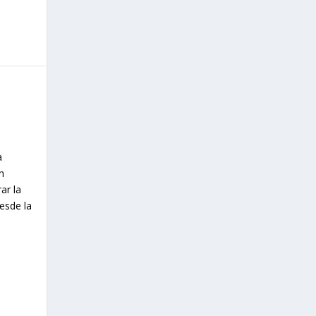
a
n
ar la
esde la