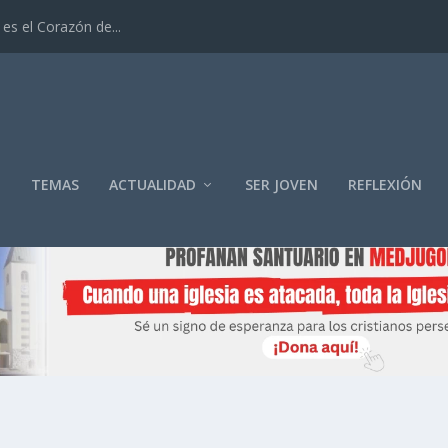
es el Corazón de...
O
TEMAS
ACTUALIDAD
SER JOVEN
REFLEXIÓN