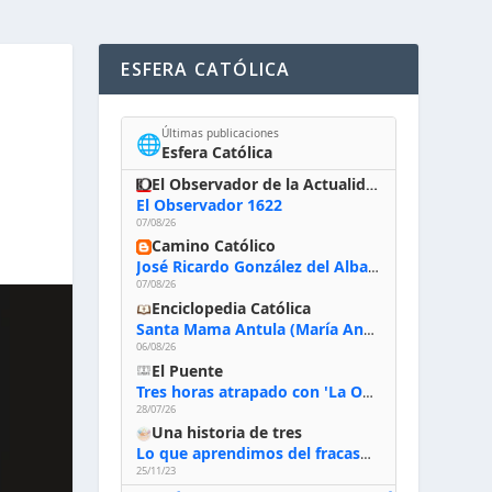
ESFERA CATÓLICA
Últimas publicaciones
🌐
Esfera Católica
El Observador de la Actualidad
El Observador 1622
07/08/26
Camino Católico
José Ricardo González del Alba, artista sacro: «Yo oro, hablo con Dios, le pido al Espíritu Santo su inspiración y siempre pinto rezando el rosario para que sea Él quien actúe a través de mis manos»
07/08/26
Enciclopedia Católica
Santa Mama Antula (María Antonia de Paz y Figueroa)
06/08/26
El Puente
Tres horas atrapado con 'La Odisea' de Nolan
28/07/26
Una historia de tres
Lo que aprendimos del fracaso al emprender
25/11/23