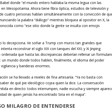
 el Babel donde “el mundo entero hablaba la misma legua con las
 en Mesopotamia. Ahora tiene fibra óptica, estudios de televisión y
onde cuatro personas hablan simultáneamente con la convicción de qu
onunciando la palabra “diálogo” mientras bloquea al opositor en X, la
onocida como “ese sitio donde la gente se insulta con emojis
co lo decepciona. Ve soñar a Trump con muros tan grandes que
tenta reconstruir el siglo XIX con tanques del XXI; y Xi Jinping
ordenada que hasta las discrepancias deberían rellenar un formulari
a: un mundo donde todos hablen, finalmente, el idioma del poder
l, vigilancia y banderas enormes.
ión se ha llevado a niveles de fina artesanía. “Ya no basta con
saber de qué pie ideológico cojea quien la dice. La conversación
itida en directo: todos interrumpen, nadie escucha y siempre aparec
idad de quien jamás ha encontrado Siria en el mapa”.
SO MILAGRO DE ENTENDERSE