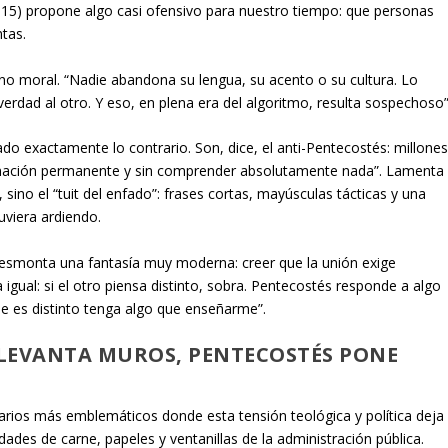
-15) propone algo casi ofensivo para nuestro tiempo: que personas
ntas.
 sino moral. “Nadie abandona su lengua, su acento o su cultura. Lo
verdad al otro. Y eso, en plena era del algoritmo, resulta sospechoso”
do exactamente lo contrario. Son, dice, el anti-Pentecostés: millone
gnación permanente y sin comprender absolutamente nada”. Lamenta
 sino el “tuit del enfado”: frases cortas, mayúsculas tácticas y una
uviera ardiendo.
esmonta una fantasía muy moderna: creer que la unión exige
igual: si el otro piensa distinto, sobra. Pentecostés responde a algo
 es distinto tenga algo que enseñarme”.
 LEVANTA MUROS, PENTECOSTÉS PONE
arios más emblemáticos donde esta tensión teológica y política deja
dades de carne, papeles y ventanillas de la administración pública.