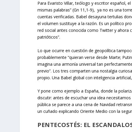
Para Evaristo Villar, teólogo y escritor español,
mismas palabras” (Gn 11,1-9), ya no es una torre
cuentas verificadas. Babel desayuna tertulias d
el volumen sustituye a la razón. Es un político pr
red social antes conocida como Twitter y ahora c
patrióticos”.
Lo que ocurre en cuestión de geopolítica tampo
probablemente “quieran verse desde Marte; Putin in
imagina una armonía universal tan perfectamente 
previo”. Los tres comparten una nostalgia curios
propio. Una Babel global con inteligencia artificia
Y pone como ejemplo a España, donde la polarizac
discutir: antes de escuchar una idea necesitamos 
pública se parece a una cena de Navidad retransm
un cuñado explicando Oriente Medio con la segur
PENTECOSTÉS: EL ESCANDALO