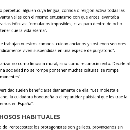
ro perpetuo: alguien cuya lengua, comida o religión activa todas las
“levanta vallas con el mismo entusiasmo con que antes levantaba
acias infinitas: formularios imposibles, citas para dentro de ocho
tener que la vida eterna”.
que trabajan nuestros campos, cuidan ancianos y sostienen sectores
rídicamente viven suspendidas en una especie de purgatorio”.
larizar no como limosna moral, sino como reconocimiento. Decirle al
ue una sociedad no se rompe por tener muchas culturas; se rompe
ermanentes”.
iversidad suelen beneficiarse diariamente de ella. “Les molesta el
no, la cuidadora hondureña o el repartidor pakistaní que les trae la
bemos en España’”.
CHOSOS HABITUALES
 de Pentecostés: los protagonistas son galileos, provincianos sin