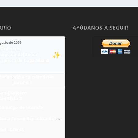
ARIO
AYÚDANOS A SEGUIR
agosto de 2026
Ordinario
✨
guración del Señor
 Señora de Copacabana
ñade todo a tu calendario
personal
San Cayetano
San Sixto II
Domingo de Guzmán
Santa Teresa Benedicta de la Cruz
San Lorenzo