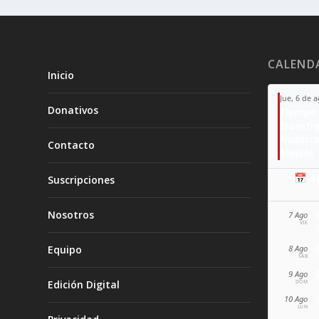
CALEND
Inicio
Jue, 6 de 
Donativos
Tiempo 
Transfi
Nuestra
Contacto
Moisés
📅 A
Suscripciones
Nosotros
7 Ago
VIE
Equipo
8 Ago
SÁB
9 Ago
Edición Digital
DOM
10 Ago
LUN