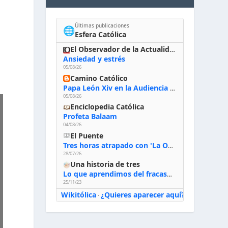
Últimas publicaciones
🌐
Esfera Católica
El Observador de la Actualidad
Ansiedad y estrés
05/08/26
Camino Católico
Papa León Xiv en la Audiencia General, 5-8-2026: «Dios en el primer puesto; la oración, nuestra primera obligación; la liturgia, la primera fuente de la vida divina que se nos comunica, la primera escuela de nuestra vida espiritual»
05/08/26
Enciclopedia Católica
Profeta Balaam
04/08/26
El Puente
Tres horas atrapado con 'La Odisea' de Nolan
28/07/26
Una historia de tres
Lo que aprendimos del fracaso al emprender
25/11/23
Wikitólica
¿Quieres aparecer aquí?
·