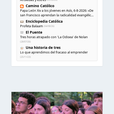
Camino Católico
Papa León Xiv a los jóvenes en Asís, 6-8-2026: «De
san Francisco aprendan la radicalidad evangélica:
no los vuelve ciegos ni violentos, sino sensibles,
Enciclopedia Católica
atentos, siempre en el seguimiento de Jesús,
Profeta Balaam
(04/08/26)
humildes y acogiendo a todos»
(06/08/26)
El Puente
Tres horas atrapado con 'La Odisea' de Nolan
(28/07/26)
Una historia de tres
Lo que aprendimos del fracaso al emprender
(25/11/23)