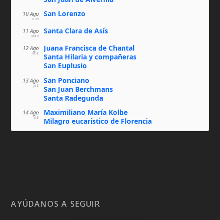
San Lorenzo
10 Ago
LUN
Santa Clara de Asís
11 Ago
MAR
Juana Francisca de Chantal
12 Ago
MIÉ
Santa Hilaria y compañeras
San Euplusio
San Ponciano
13 Ago
JUE
San Juan Berchmans
Santa Radegunda
Maximiliano María Kolbe
14 Ago
VIE
Milagro eucarístico de Florencia
AYÚDANOS A SEGUIR