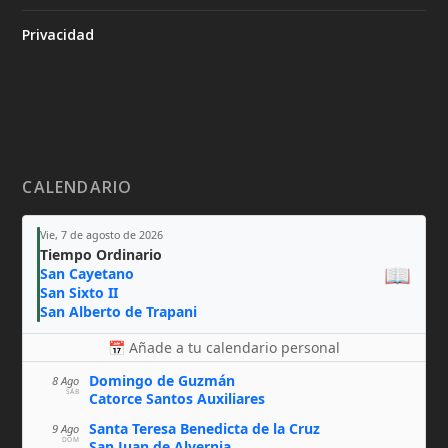
Privacidad
CALENDARIO
Vie, 7 de agosto de 2026
Tiempo Ordinario
📖
San Cayetano
San Sixto II
San Alberto de Trapani
📅 Añade a tu calendario personal
Domingo de Guzmán
8 Ago
SÁB
Catorce Santos Auxiliares
Santa Teresa Benedicta de la Cruz
9 Ago
DOM
San Juan de Alvernia