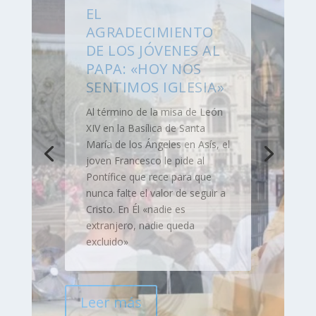
EN ASÍS, LEÓN XIV
INVITA A LOS
JÓVENES A
«CONSTRUIR LA
CIVILIZACIÓN DEL
AMOR»
En un ambiente de fiesta,
oración y fraternidad, más de
2,000 jóvenes procedentes de
toda Europa acogieron este
jueves 6 de agosto al Papa
León XIV en Asís, durante la
jornada conclusiva del «GO!
Franciscan Youth Meeting».
Leer más