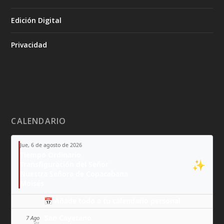
Edición Digital
Privacidad
CALENDARIO
Jue, 6 de agosto de 2026
Tiempo Ordinario
✨
Transfiguración del Señor
Nuestra Señora de Copacabana
Moisés
📅 Añade todo a tu calendario personal
San Cayetano
7 Ago
VIE