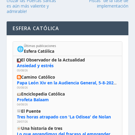
cruzar las Puertas Santas
“Pistas” de la fase de
es aún más valiente y
implementación
admirable!
ESFERA CATÓLICA
Últimas publicaciones
🌐
Esfera Católica
El Observador de la Actualidad
Ansiedad y estrés
05/08/26
Camino Católico
Papa León Xiv en la Audiencia General, 5-8-2026: «Dios en el primer puesto; la oración, nuestra primera obligación; la liturgia, la primera fuente de la vida divina que se nos comunica, la primera escuela de nuestra vida espiritual»
05/08/26
Enciclopedia Católica
Profeta Balaam
04/08/26
El Puente
Tres horas atrapado con 'La Odisea' de Nolan
28/07/26
Una historia de tres
Lo que aprendimos del fracaso al emprender