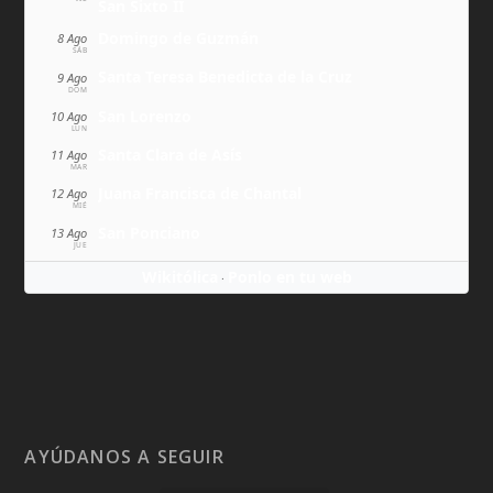
San Sixto II
Domingo de Guzmán
8 Ago
SÁB
Santa Teresa Benedicta de la Cruz
9 Ago
DOM
San Lorenzo
10 Ago
LUN
Santa Clara de Asís
11 Ago
MAR
Juana Francisca de Chantal
12 Ago
MIÉ
San Ponciano
13 Ago
JUE
Wikitólica
Ponlo en tu web
·
AYÚDANOS A SEGUIR