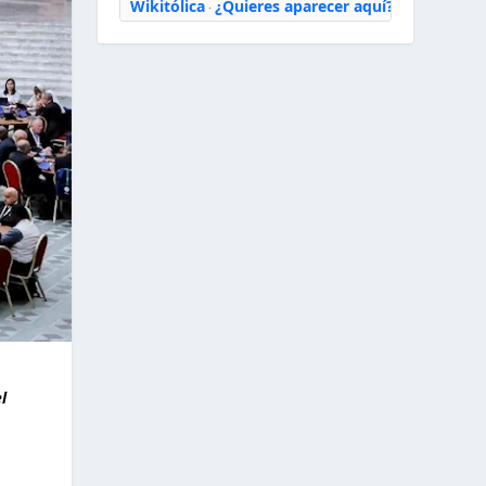
Wikitólica
¿Quieres aparecer aquí?
·
l