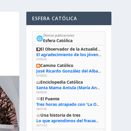
ESFERA CATÓLICA
Últimas publicaciones
🌐
Esfera Católica
El Observador de la Actualidad
El agradecimiento de los jóvenes al Papa: «Hoy nos sentimos Iglesia»
07/08/26
Camino Católico
José Ricardo González del Alba, artista sacro: «Yo oro, hablo con Dios, le pido al Espíritu Santo su inspiración y siempre pinto rezando el rosario para que sea Él quien actúe a través de mis manos»
07/08/26
Enciclopedia Católica
Santa Mama Antula (María Antonia de Paz y Figueroa)
06/08/26
El Puente
Tres horas atrapado con 'La Odisea' de Nolan
28/07/26
Una historia de tres
Lo que aprendimos del fracaso al emprender
25/11/23