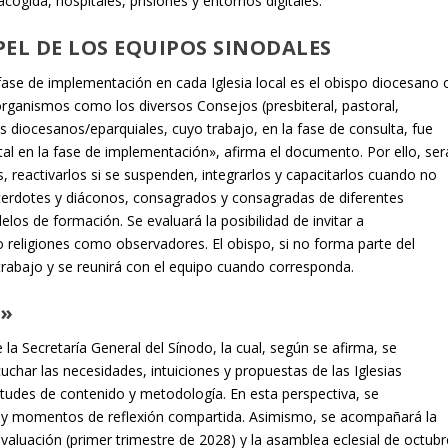
cogida, hospitales, prisiones y entornos digitales.
PEL DE LOS EQUIPOS SINODALES
a fase de implementación en cada Iglesia local es el obispo diocesano 
y organismos como los diversos Consejos (presbiteral, pastoral,
s diocesanos/eparquiales, cuyo trabajo, en la fase de consulta, fue
al en la fase de implementación», afirma el documento. Por ello, ser
s, reactivarlos si se suspenden, integrarlos y capacitarlos cuando no
sacerdotes y diáconos, consagrados y consagradas de diferentes
los de formación. Se evaluará la posibilidad de invitar a
 religiones como observadores. El obispo, si no forma parte del
rabajo y se reunirá con el equipo cuando corresponda.
A»
a Secretaría General del Sínodo, la cual, según se afirma, se
har las necesidades, intuiciones y propuestas de las Iglesias
licitudes de contenido y metodología. En esta perspectiva, se
 y momentos de reflexión compartida. Asimismo, se acompañará la
valuación (primer trimestre de 2028) y la asamblea eclesial de octubr