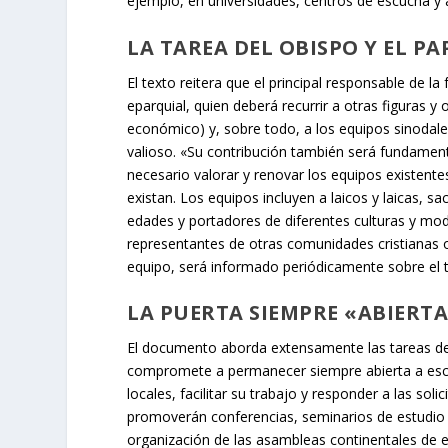
ejemplo, en universidades, centros de escucha y a
LA TAREA DEL OBISPO Y EL PA
El texto reitera que el principal responsable de l
eparquial, quien deberá recurrir a otras figuras 
económico) y, sobre todo, a los equipos sinodale
valioso. «Su contribución también será fundament
necesario valorar y renovar los equipos existente
existan. Los equipos incluyen a laicos y laicas, 
edades y portadores de diferentes culturas y mode
representantes de otras comunidades cristianas o
equipo, será informado periódicamente sobre el t
LA PUERTA SIEMPRE «ABIERT
El documento aborda extensamente las tareas de l
compromete a permanecer siempre abierta a escuc
locales, facilitar su trabajo y responder a las so
promoverán conferencias, seminarios de estudio
organización de las asambleas continentales de e