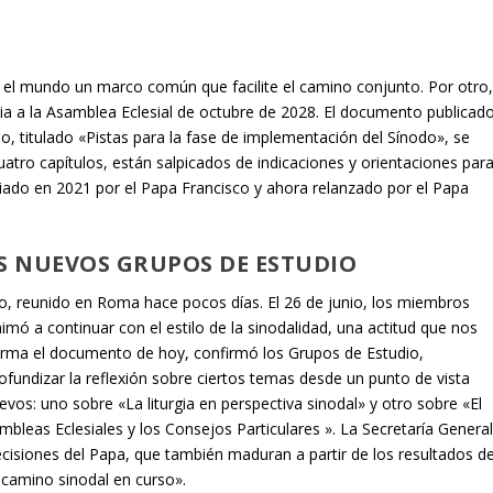
do el mundo un marco común que facilite el camino conjunto. Por otro
sia a la Asamblea Eclesial de octubre de 2028. El documento publicad
do,
titulado
«Pistas para la fase de implementación del Sínodo»
, se
cuatro capítulos, están salpicados de indicaciones y orientaciones par
ciado en 2021 por el Papa Francisco y ahora relanzado por el Papa
OS NUEVOS GRUPOS DE ESTUDIO
io, reunido en Roma hace pocos días. El 26 de junio, los miembros
animó a continuar con el estilo de la sinodalidad, una actitud que nos
nforma el documento de hoy, confirmó los Grupos de Estudio,
ofundizar la reflexión sobre ciertos temas desde un punto de vista
uevos: uno sobre
«La liturgia en perspectiva sinodal»
y otro sobre
«El
mbleas Eclesiales y los Consejos Particulares
». La Secretaría Genera
decisiones del Papa, que también maduran a partir de los resultados d
camino sinodal en curso».