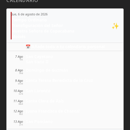
CALENDARIO
Jue, 6 de agosto de 2026
Tiempo Ordinario
✨
Transfiguración del Señor
Nuestra Señora de Copacabana
Moisés
📅 Añade todo a tu calendario personal
San Cayetano
7 Ago
VIE
San Sixto II
Domingo de Guzmán
8 Ago
SÁB
Santa Teresa Benedicta de la Cruz
9 Ago
DOM
San Lorenzo
10 Ago
LUN
Santa Clara de Asís
11 Ago
MAR
Juana Francisca de Chantal
12 Ago
MIÉ
San Ponciano
13 Ago
JUE