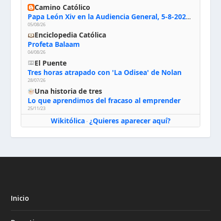
Camino Católico
Papa León Xiv en la Audiencia General, 5-8-2026: «Dios en el primer puesto; la oración, nuestra primera obligación; la liturgia, la primera fuente de la vida divina que se nos comunica, la primera escuela de nuestra vida espiritual»
05/08/26
Enciclopedia Católica
Profeta Balaam
04/08/26
El Puente
Tres horas atrapado con 'La Odisea' de Nolan
28/07/26
Una historia de tres
Lo que aprendimos del fracaso al emprender
25/11/23
Wikitólica
¿Quieres aparecer aquí?
·
Inicio