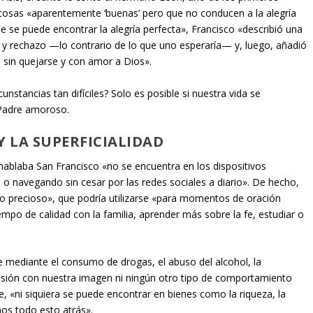
cosas «aparentemente ‘buenas’ pero que no conducen a la alegría
se puede encontrar la alegría perfecta», Francisco «describió una
re y rechazo —lo contrario de lo que uno esperaría— y, luego, añadió
, sin quejarse y con amor a Dios».
unstancias tan difíciles? Solo es posible si nuestra vida se
Padre amoroso.
 Y LA SUPERFICIALIDAD
e hablaba San Francisco «no se encuentra en los dispositivos
 o navegando sin cesar por las redes sociales a diario». De hecho,
po precioso», que podría utilizarse «para momentos de oración
iempo de calidad con la familia, aprender más sobre la fe, estudiar o
 mediante el consumo de drogas, el abuso del alcohol, la
bsesión con nuestra imagen ni ningún otro tipo de comportamiento
, «ni siquiera se puede encontrar en bienes como la riqueza, la
mos todo esto atrás».