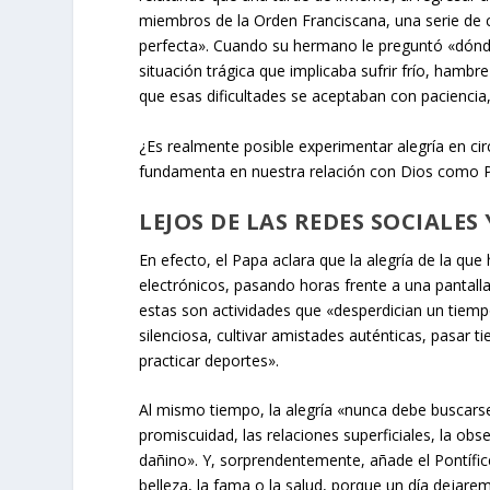
miembros de la Orden Franciscana, una serie de 
perfecta». Cuando su hermano le preguntó «dónde 
situación trágica que implicaba sufrir frío, hamb
que esas dificultades se aceptaban con paciencia
¿Es realmente posible experimentar alegría en circ
fundamenta en nuestra relación con Dios como 
LEJOS DE LAS REDES SOCIALES
En efecto, el Papa aclara que la alegría de la qu
electrónicos, pasando horas frente a una pantalla
estas son actividades que «desperdician un tiem
silenciosa, cultivar amistades auténticas, pasar t
practicar deportes».
Al mismo tiempo, la alegría «nunca debe buscarse
promiscuidad, las relaciones superficiales, la o
dañino». Y, sorprendentemente, añade el Pontífice
belleza, la fama o la salud, porque un día dejare