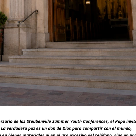
ersario de las Steubenville Summer Youth Conferences, el Papa invit
. La verdadera paz es un don de Dios para compartir con el mundo,
 en bienes materiales ni en el uso excesivo del teléfono, sino en un