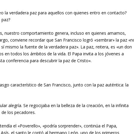
la verdadera paz para aquellos con quienes entro en contacto?
e paz?
ces, nuestro comportamiento genera, incluso en quienes amamos,
mbargo, conviene recordar que San Francisco logró «sembrar» la paz «n
sí mismo la fuente de la verdadera paz». La paz, reitera, es «un don
 en todos los ámbitos de la vida. El Papa invita a los jóvenes a
a conferencia para descubrir la paz de Cristo».
go característico de San Francisco, junto con la paz auténtica: la
r alegría. Se regocijaba en la belleza de la creación, en la infinita
n de los pecadores.
ntendía el «Poverello», «podría sorprender», continúa el Papa,
a Asís, el santo le contó al hermano León, uno de los primeros