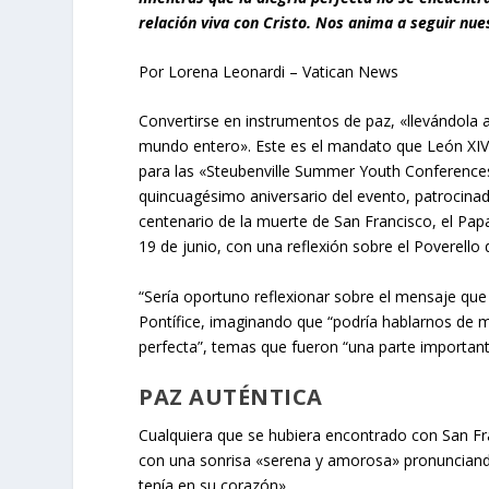
relación viva con Cristo. Nos anima a seguir nue
Por Lorena Leonardi – Vatican News
Convertirse en instrumentos de paz, «llevándola 
mundo entero». Este es el mandato que León XIV 
para las «Steubenville Summer Youth Conferences
quincuagésimo aniversario del evento, patrocinado
centenario de la muerte de San Francisco, el Papa
19 de junio, con una reflexión sobre el Poverello 
“
Sería oportuno reflexionar sobre el mensaje que 
Pontífice, imaginando que “podría hablarnos de m
perfecta”, temas que fueron “una parte important
PAZ AUTÉNTICA
Cualquiera que se hubiera encontrado con San Fran
con una sonrisa «serena y amorosa» pronunciand
tenía en su corazón».