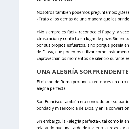
Nosotros también podemos preguntarnos: ¿Deseo 
¿Trato a los demás de una manera que les brind
«No siempre es fácil», reconoce el Papa y, a ve
«frustración y conflicto en lugar de paz». Sin e
por sus propios esfuerzos, sino porque poseía en 
de Dios», que podemos utilizar como instrumentos
«aprovechar los momentos de silencio durante est
UNA ALEGRÍA SORPRENDENTE
El obispo de Roma profundiza entonces en otro ras
alegría perfecta.
San Francisco también era conocido por su particula
bondad y misericordia de Dios, y en la conversió
Sin embargo, la «alegría perfecta», tal como la e
relatando que una tarde de invierno, al regresar 