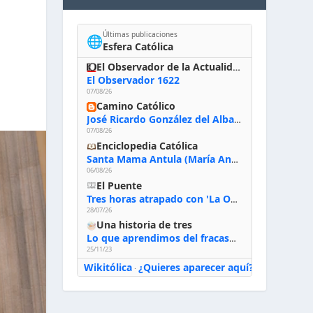
Últimas publicaciones
🌐
Esfera Católica
El Observador de la Actualidad
El Observador 1622
07/08/26
Camino Católico
José Ricardo González del Alba, artista sacro: «Yo oro, hablo con Dios, le pido al Espíritu Santo su inspiración y siempre pinto rezando el rosario para que sea Él quien actúe a través de mis manos»
07/08/26
Enciclopedia Católica
Santa Mama Antula (María Antonia de Paz y Figueroa)
06/08/26
El Puente
Tres horas atrapado con 'La Odisea' de Nolan
28/07/26
Una historia de tres
Lo que aprendimos del fracaso al emprender
25/11/23
Wikitólica
¿Quieres aparecer aquí?
·