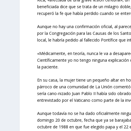
beneficia­da dice que se trata de un milagro dobl
recuperó la fe que había perdido cuando se enter
Aunque no hay una confirmación ofi­cial, al parec
por la Congregación para las Causas de los Santo
local, le habría pedido al fallecido Pontífice que i
«Médicamente, en teoría, nunca le va a desaparec
Científicamente yo no tengo ninguna explicación 
la paciente.
En su casa, la mujer tiene un pequeño al­tar en 
párroco de una comunidad de La Unión comentó a 
sería cano-nizado Juan Pablo II había sido obrado 
entrevistado por el Vaticano como parte de la inv
Aunque todavía no se ha dado oficial­mente ningu
domingo 20 de octubre, fecha que ya se barajaba p
octubre de 1988 en que fue elegido papa y el 22 e