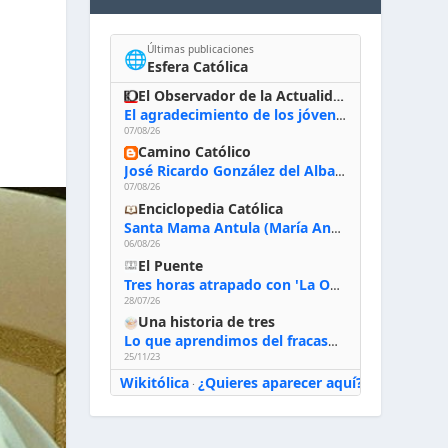
Últimas publicaciones
🌐
Esfera Católica
El Observador de la Actualidad
El agradecimiento de los jóvenes al Papa: «Hoy nos sentimos Iglesia»
07/08/26
Camino Católico
José Ricardo González del Alba, artista sacro: «Yo oro, hablo con Dios, le pido al Espíritu Santo su inspiración y siempre pinto rezando el rosario para que sea Él quien actúe a través de mis manos»
07/08/26
Enciclopedia Católica
Santa Mama Antula (María Antonia de Paz y Figueroa)
06/08/26
El Puente
Tres horas atrapado con 'La Odisea' de Nolan
28/07/26
Una historia de tres
Lo que aprendimos del fracaso al emprender
25/11/23
Wikitólica
¿Quieres aparecer aquí?
·