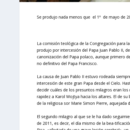
Se produjo nada menos que el 1º de mayo de 2011
L
a comisión teológica de la Con­gregación para l
produjo por intercesión del Papa Juan Pablo II, d
canonización del Papa polaco, aunque primero deb
no definitivo del Papa Francisco.
La causa de Juan Pablo II estuvo rodeada siempr
inter­cesión de este gran Papa desde el Cielo. Hast
decidir cuáles de los presuntos milagros eran los
rapidez a Karol Wojtya hacia los altares. El de su 
de la religiosa sor Marie Simon Pierre, aquejada 
El segundo milagro al que se le ha dado seguimi
de 2011, es decir, el día mismo de la bea-tificaci
Rica, «afectada de una grave lesión cerebral», un