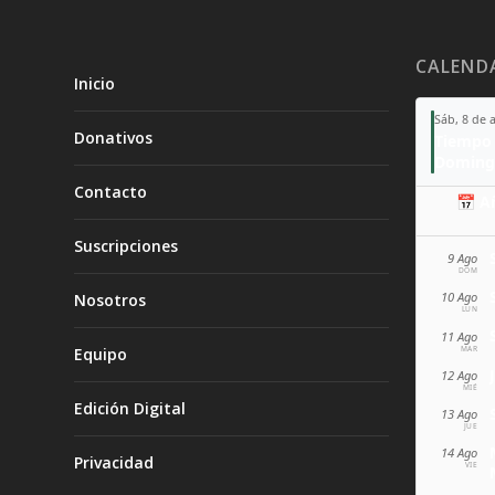
CALEND
Inicio
Sáb, 8 de 
Donativos
Tiempo 
Doming
Contacto
📅 A
Suscripciones
9 Ago
DOM
10 Ago
Nosotros
LUN
11 Ago
MAR
Equipo
12 Ago
MIÉ
Edición Digital
13 Ago
JUE
14 Ago
Privacidad
VIE