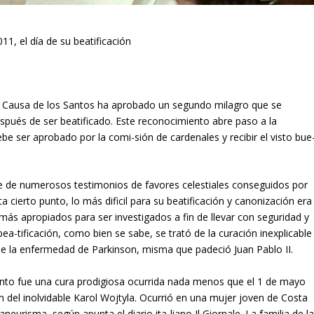
, el día de su beatificación
a Causa de los San­tos ha aprobado un segundo mila­gro que se
espués de ser beati­ficado. Este reconocimiento abre paso a la
e ser aprobado por la comi-sión de cardenales y recibir el visto bue
e de numerosos testimonios de favores celestiales conseguidos por
a cierto punto, lo más dificil para su beatificación y canonización era
 más apropiados para ser investigados a fin de llevar con seguridad y
bea-tificación, como bien se sabe, se trató de la curación inexplicable
de la enfer­medad de Parkinson, misma que padeció Juan Pablo II.
ento fue una cura prodigiosa ocurrida nada menos que el 1 de mayo
ón del inolvidable Karol Wojtyla. Ocurrió en una mujer joven de Costa
 aneurisma, según apunta el diario ita-liano
Il Giornale.
La familia de l