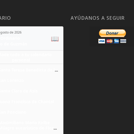
ARIO
AYÚDANOS A SEGUIR
agosto de 2026
📖
Ordinario
o de Guzmán
ñade todo a tu calendario
personal
Santa Teresa Benedicta de la Cruz
San Lorenzo
Santa Clara de Asís
Juana Francisca de Chantal
San Ponciano
Maximiliano María Kolbe
Milagro eucarístico de Florencia