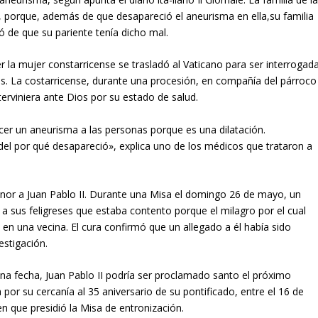
e, porque, además de que desapareció el aneurisma en ella,su familia
ó de que su pariente tenía dicho mal.
er la mujer constarricense se trasladó al Vaticano para ser interrogad
s. La costarricense, durante una pro­cesión, en compañía del párroco
n­terviniera ante Dios por su estado de salud.
er un aneurisma a las personas porque es una dilatación.
del por qué desapareció», explica uno de los médicos que trataron a
honor a Juan Pablo II. Durante una Misa el domingo 26 de mayo, un
sus feligreses que estaba contento porque el milagro por el cual
en una vecina. El cura confirmó que un alle­gado a él había sido
estigación.
na fecha, Juan Pablo II po­dría ser proclamado santo el próximo
or su cercanía al 35 aniversario de su pontificado, entre el 16 de
n que presidió la Misa de entronización.