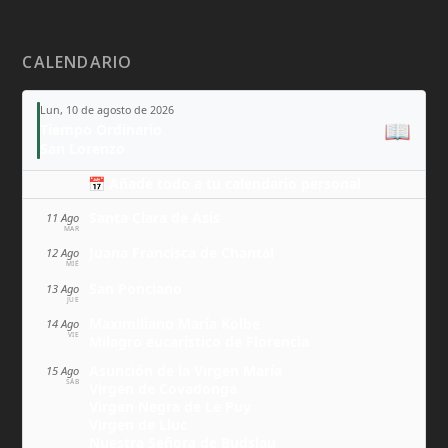
CALENDARIO
Lun, 10 de agosto de 2026
📖
Tiempo Ordinario
San Lorenzo
📅 Añade todo a tu calendario personal
Santa Clara de Asís
11 Ago
MAR
Juana Francisca de Chantal
12 Ago
MIÉ
San Ponciano
13 Ago
JUE
Maximiliano María Kolbe
14 Ago
VIE
Milagro eucarístico de Florencia
Asunción de la Virgen María
15 Ago
SÁB
Virgen de Covadonga
Virgen Negra de Le Puy
Virgen de Lluc
Nuestra Señora de Budslau