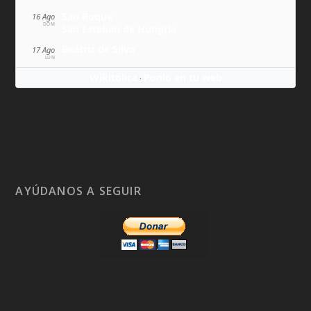
San Roque
16 Ago
DOM
San Esteban de Hungría
Beatriz de Silva
17 Ago
LUN
Wikitólica
Ponlo en tu web
·
AYÚDANOS A SEGUIR