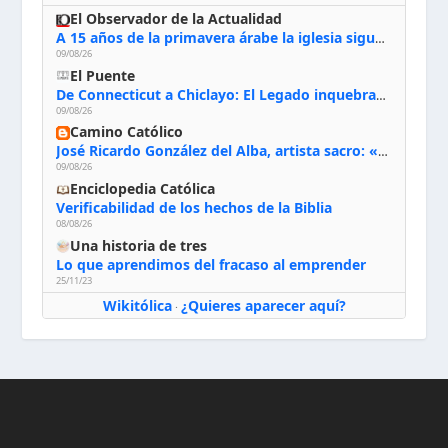
El Observador de la Actualidad
A 15 años de la primavera árabe la iglesia sigue firme en Siria: “Queremos quedarnos”
09/08/26
El Puente
De Connecticut a Chiclayo: El Legado inquebrantable de Monseñor Juan Tomis Stack
09/08/26
Camino Católico
José Ricardo González del Alba, artista sacro: «Yo oro, hablo con Dios, le pido al Espíritu Santo su inspiración y siempre pinto rezando el rosario para que sea Él quien actúe a través de mis manos»
09/08/26
Enciclopedia Católica
Verificabilidad de los hechos de la Biblia
08/08/26
Una historia de tres
Lo que aprendimos del fracaso al emprender
25/11/23
Wikitólica
¿Quieres aparecer aquí?
·