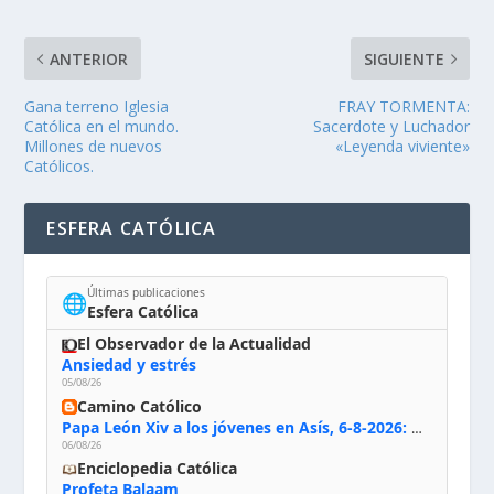
ANTERIOR
SIGUIENTE
Gana terreno Iglesia
FRAY TORMENTA:
Católica en el mundo.
Sacerdote y Luchador
Millones de nuevos
«Leyenda viviente»
Católicos.
ESFERA CATÓLICA
Últimas publicaciones
🌐
Esfera Católica
El Observador de la Actualidad
Ansiedad y estrés
05/08/26
Camino Católico
Papa León Xiv a los jóvenes en Asís, 6-8-2026: «De san Francisco aprendan la radicalidad evangélica: no los vuelve ciegos ni violentos, sino sensibles, atentos, siempre en el seguimiento de Jesús, humildes y acogiendo a todos»
06/08/26
Enciclopedia Católica
Profeta Balaam