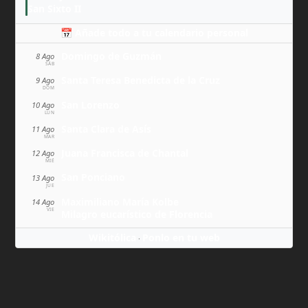
San Sixto II
📅 Añade todo a tu calendario personal
Domingo de Guzmán
8 Ago
SÁB
Santa Teresa Benedicta de la Cruz
9 Ago
DOM
San Lorenzo
10 Ago
LUN
Santa Clara de Asís
11 Ago
MAR
Juana Francisca de Chantal
12 Ago
MIÉ
San Ponciano
13 Ago
JUE
Maximiliano María Kolbe
14 Ago
VIE
Milagro eucarístico de Florencia
Wikitólica
Ponlo en tu web
·