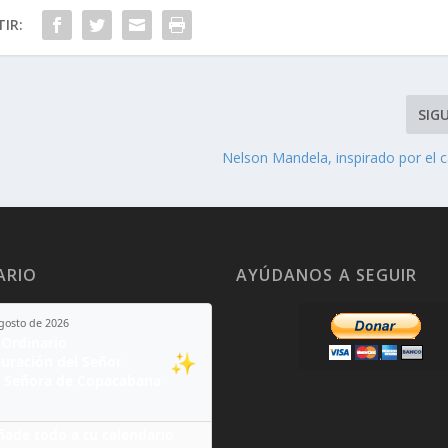
IR:
SIG
Nelson Mandela, inspirado por el 
ARIO
AYÚDANOS A SEGUIR
agosto de 2026
Ordinario
✨
guración del Señor
 Señora de Copacabana
ñade todo a tu calendario