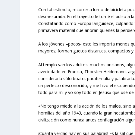
Con tal estímulo, recorrer a lomo de bicicleta p
desmesurada. En el trayecto le tomé el pulso a la 
Constatando cómo Europa languidece, culpando tod
primavera material que añoran quienes la perdiero
A los jóvenes –pocos- esto les importa menos que 
mayores; forman guetos distantes, compactos y 
Al templo van los adultos: muchos ancianos, al
avecindado en Francia, Thorsten Heidemann, argüí
considerarla sólo boato, parafernalia y palabrarí
un perfecto desconocido, y me hizo el estupendo 
todo para mí y yo soy todo en Jesús» que usé de s
«No tengo miedo a la acción de los malos, sino al
homilías del año 1943, cuando la gran hecatombe
civilización como nunca antes conflagración algu
¡Cuánta verdad hay en sus palabras! Es la sal que 