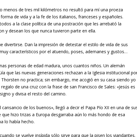
oco menos de tres mil kilómetros no resultó para mí una proeza
forma de vida y a la fe de los italianos, franceses y españoles.
os a la clase política de una postración que les arrebató la
n y desean los que nunca tuvieron parte en ella.
divertirse. Dan la impresión de detestar el estilo de vida de sus
muy característicos por el atuendo, poses, ademanes y gustos…
gunas personas de edad madura, unos cuantos niños. Un alemán
a que las nuevas generaciones rechazan a la Iglesia institucional po
a. Thorsten no practica; sin embargo, me acogió en su casa siendo yo
regalo de una cruz con la frase de san Francisco de Sales: «Jesús es
igno y divisa el resto del camino.
 cansancio de los buenos», llegó a decir el Papa Pío XII en una de su
 que hizo trizas a Europa desgarraba aún lo más hondo de esa
na lo había hecho.
cuando se vuelve insípida sólo sirve para que la pisen los viandantes.