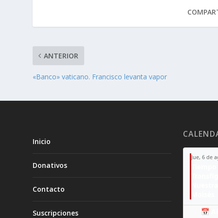
COMPART
ANTERIOR
«Banco» vaticano. Francisco levanta vapor
CALEND
Inicio
Jue, 6 de 
Donativos
Tiempo 
Transfi
Nuestra
Contacto
Moisés
📅 A
Suscripciones