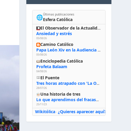
Últimas publicaciones
🌐
Esfera Católica
El Observador de la Actualidad
Ansiedad y estrés
05/08/26
Camino Católico
Papa León Xiv en la Audiencia General, 5-8-2026: «Dios en el primer puesto; la oración, nuestra primera obligación; la liturgia, la primera fuente de la vida divina que se nos comunica, la primera escuela de nuestra vida espiritual»
05/08/26
Enciclopedia Católica
Profeta Balaam
04/08/26
El Puente
Tres horas atrapado con 'La Odisea' de Nolan
28/07/26
Una historia de tres
Lo que aprendimos del fracaso al emprender
25/11/23
Wikitólica
¿Quieres aparecer aquí?
·