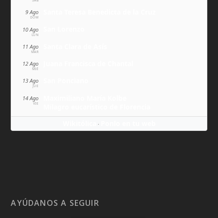
SÁB
Santa Teresa Benedicta de la Cruz
9 Ago
DOM
San Lorenzo
10 Ago
LUN
Santa Clara de Asís
11 Ago
MAR
Juana Francisca de Chantal
12 Ago
MIÉ
San Ponciano
13 Ago
JUE
Maximiliano María Kolbe
14 Ago
VIE
Milagro eucarístico de Florencia
Wikitólica
Ponlo en tu web
·
AYÚDANOS A SEGUIR