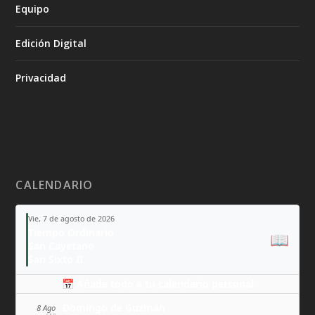
Equipo
Edición Digital
Privacidad
CALENDARIO
Vie, 7 de agosto de 2026
Tiempo Ordinario
📖
San Cayetano
San Sixto II
📅 Añade todo a tu calendario personal
Domingo de Guzmán
8 Ago