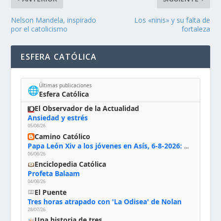
Nelson Mandela, inspirado
Los «ninis» y su falta de
por el catolicismo
fortaleza
ESFERA CATÓLICA
Últimas publicaciones
🌐
Esfera Católica
El Observador de la Actualidad
Ansiedad y estrés
05/08/26
Camino Católico
Papa León Xiv a los jóvenes en Asís, 6-8-2026: «De san Francisco aprendan la radicalidad evangélica: no los vuelve ciegos ni violentos, sino sensibles, atentos, siempre en el seguimiento de Jesús, humildes y acogiendo a todos»
06/08/26
Enciclopedia Católica
Profeta Balaam
04/08/26
El Puente
Tres horas atrapado con 'La Odisea' de Nolan
28/07/26
Una historia de tres