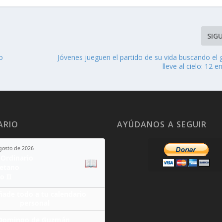
SIG
o
Jóvenes jueguen el partido de su vida buscando el 
lleve al cielo: 12 
ARIO
AYÚDANOS A SEGUIR
agosto de 2026
Ordinario
📖
yetano
o II
ñade todo a tu calendario
personal
Domingo de Guzmán