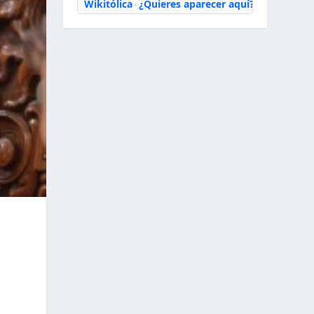
Wikitólica
¿Quieres aparecer aquí?
·
o