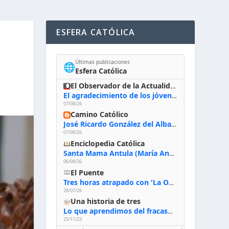
ESFERA CATÓLICA
Últimas publicaciones
🌐
Esfera Católica
El Observador de la Actualidad
El agradecimiento de los jóvenes al Papa: «Hoy nos sentimos Iglesia»
07/08/26
Camino Católico
José Ricardo González del Alba, artista sacro: «Yo oro, hablo con Dios, le pido al Espíritu Santo su inspiración y siempre pinto rezando el rosario para que sea Él quien actúe a través de mis manos»
07/08/26
Enciclopedia Católica
Santa Mama Antula (María Antonia de Paz y Figueroa)
06/08/26
El Puente
Tres horas atrapado con 'La Odisea' de Nolan
28/07/26
Una historia de tres
Lo que aprendimos del fracaso al emprender
25/11/23