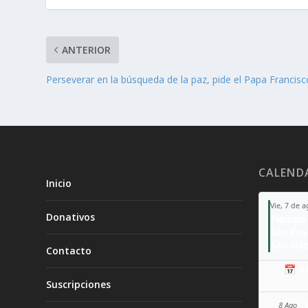
ANTERIOR
Perseverar en la búsqueda de la paz, pide el Papa Francisc
CALEND
Inicio
Vie, 7 de 
Donativos
Tiempo 
San Ca
San Sixt
Contacto
📅 A
Suscripciones
8 Ago