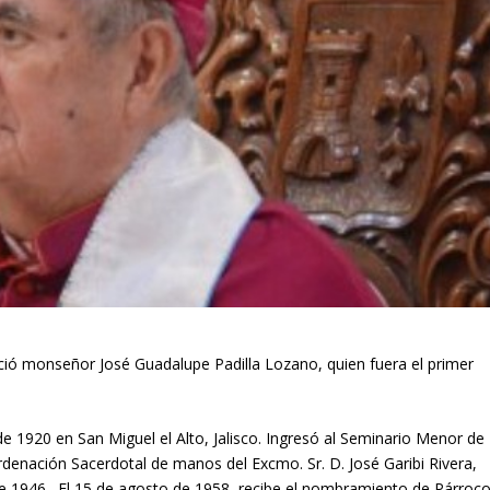
ció monseñor José Guadalupe Padilla Lozano, quien fuera el primer
de 1920 en San Miguel el Alto, Jalisco. Ingresó al Seminario Menor de
rdenación Sacerdotal de manos del Excmo. Sr. D. José Garibi Rivera,
il de 1946 . El 15 de agosto de 1958, recibe el nombramiento de Párroc