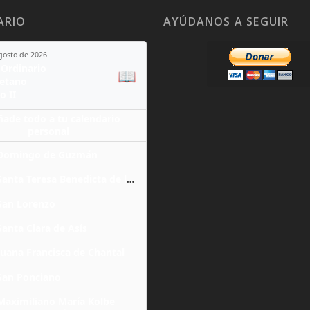
ARIO
AYÚDANOS A SEGUIR
agosto de 2026
Ordinario
📖
yetano
o II
ñade todo a tu calendario
personal
Domingo de Guzmán
Santa Teresa Benedicta de la Cruz
San Lorenzo
Santa Clara de Asís
Juana Francisca de Chantal
San Ponciano
Maximiliano María Kolbe