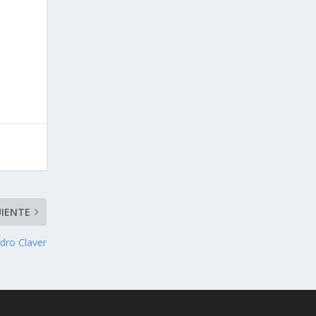
UIENTE
edro Claver