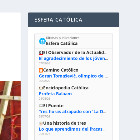
ESFERA CATÓLICA
Últimas publicaciones
🌐
Esfera Católica
El Observador de la Actualidad
El agradecimiento de los jóvenes al Papa: «Hoy nos sentimos Iglesia»
07/08/26
Camino Católico
Goran Tomašević, olímpico de waterpolo: «Al terminar el Camino de Santiago entregué mi vida a Cristo; hablé con Dios y le dije: ‘Estoy listo; estoy a tu servicio. Puedo llevar lo que sea necesario para ti’»
06/08/26
Enciclopedia Católica
Profeta Balaam
04/08/26
El Puente
Tres horas atrapado con 'La Odisea' de Nolan
28/07/26
Una historia de tres
Lo que aprendimos del fracaso al emprender
25/11/23