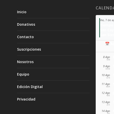
CALEND
Inicio
Vie, 7 de 
Donativos
Tiempo 
San Ca
San Sixt
Contacto
📅 A
Suscripciones
8 Ago
SÁB
Nosotros
9 Ago
DOM
Equipo
10 Ago
LUN
11 Ago
Edición Digital
MAR
12 Ago
MIÉ
Privacidad
13 Ago
JUE
14 Ago
VIE