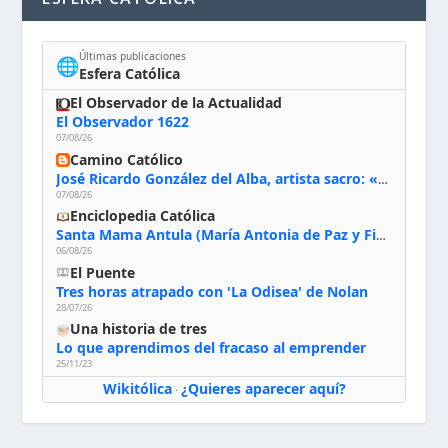
Últimas publicaciones
🌐
Esfera Católica
El Observador de la Actualidad
El Observador 1622
07/08/26
Camino Católico
José Ricardo González del Alba, artista sacro: «Yo oro, hablo con Dios, le pido al Espíritu Santo su inspiración y siempre pinto rezando el rosario para que sea Él quien actúe a través de mis manos»
07/08/26
Enciclopedia Católica
Santa Mama Antula (María Antonia de Paz y Figueroa)
06/08/26
El Puente
Tres horas atrapado con 'La Odisea' de Nolan
28/07/26
Una historia de tres
Lo que aprendimos del fracaso al emprender
25/11/23
Wikitólica
¿Quieres aparecer aquí?
·