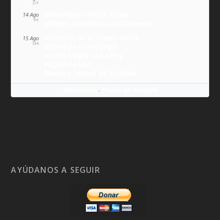
JUE
Maximiliano María Kolbe
14 Ago
VIE
Milagro eucarístico de Florencia
Asunción de la Virgen María
15 Ago
SÁB
Virgen de Covadonga
Virgen Negra de Le Puy
Virgen de Lluc
Nuestra Señora de Budslau
Wikitólica
Ponlo en tu web
·
AYÚDANOS A SEGUIR