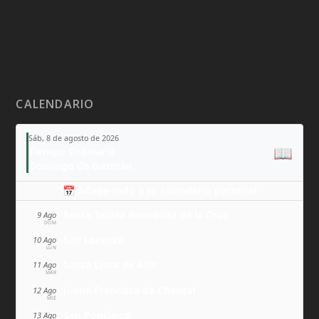
CALENDARIO
Sáb, 8 de agosto de 2026
📖
Tiempo Ordinario
Domingo de Guzmán
📅 Añade todo a tu calendario personal
Santa Teresa Benedicta de la Cruz
9 Ago
DOM
San Lorenzo
10 Ago
LUN
Santa Clara de Asís
11 Ago
MAR
Juana Francisca de Chantal
12 Ago
MIÉ
San Ponciano
13 Ago