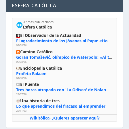
ESFERA CATÓLICA
Últimas publicaciones
🌐
Esfera Católica
El Observador de la Actualidad
El agradecimiento de los jóvenes al Papa: «Hoy nos sentimos Iglesia»
07/08/26
Camino Católico
Goran Tomašević, olímpico de waterpolo: «Al terminar el Camino de Santiago entregué mi vida a Cristo; hablé con Dios y le dije: ‘Estoy listo; estoy a tu servicio. Puedo llevar lo que sea necesario para ti’»
06/08/26
Enciclopedia Católica
Profeta Balaam
04/08/26
El Puente
Tres horas atrapado con 'La Odisea' de Nolan
28/07/26
Una historia de tres
Lo que aprendimos del fracaso al emprender
25/11/23
Wikitólica
¿Quieres aparecer aquí?
·