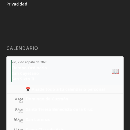
Privacidad
CALENDARIO
Vie, 7 de agosto de 2026
Tiempo Ordinario
📖
San Cayetano
San Sixto II
📅 Añade todo a tu calendario personal
Domingo de Guzmán
8 Ago
SÁB
Santa Teresa Benedicta de la Cruz
9 Ago
DOM
San Lorenzo
10 Ago
LUN
Santa Clara de Asís
11 Ago