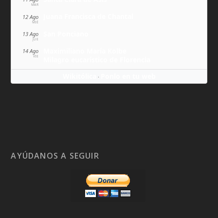
MAR
Juana Francisca de Chantal
12 Ago
MIÉ
San Ponciano
13 Ago
JUE
Maximiliano María Kolbe
14 Ago
VIE
Milagro eucarístico de Florencia
Wikitólica
Ponlo en tu web
·
AYÚDANOS A SEGUIR