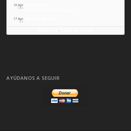
San Roque
16 Ago
DOM
San Esteban de Hungría
Beatriz de Silva
17 Ago
LUN
Wikitólica
Ponlo en tu web
·
AYÚDANOS A SEGUIR