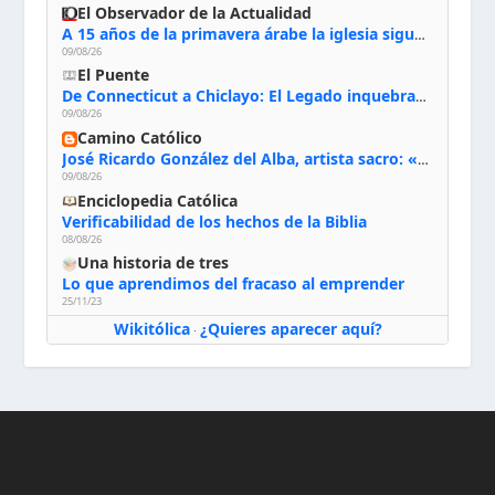
El Observador de la Actualidad
A 15 años de la primavera árabe la iglesia sigue firme en Siria: “Queremos quedarnos”
09/08/26
El Puente
De Connecticut a Chiclayo: El Legado inquebrantable de Monseñor Juan Tomis Stack
09/08/26
Camino Católico
José Ricardo González del Alba, artista sacro: «Yo oro, hablo con Dios, le pido al Espíritu Santo su inspiración y siempre pinto rezando el rosario para que sea Él quien actúe a través de mis manos»
09/08/26
Enciclopedia Católica
Verificabilidad de los hechos de la Biblia
08/08/26
Una historia de tres
Lo que aprendimos del fracaso al emprender
25/11/23
Wikitólica
¿Quieres aparecer aquí?
·