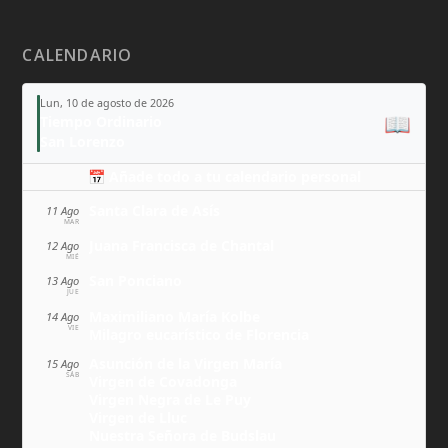
CALENDARIO
Lun, 10 de agosto de 2026
📖
Tiempo Ordinario
San Lorenzo
📅 Añade todo a tu calendario personal
Santa Clara de Asís
11 Ago
MAR
Juana Francisca de Chantal
12 Ago
MIÉ
San Ponciano
13 Ago
JUE
Maximiliano María Kolbe
14 Ago
VIE
Milagro eucarístico de Florencia
Asunción de la Virgen María
15 Ago
SÁB
Virgen de Covadonga
Virgen Negra de Le Puy
Virgen de Lluc
Nuestra Señora de Budslau