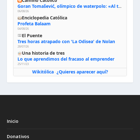
Camino Católico
Goran Tomašević, olímpico de waterpolo: «Al terminar el Camino de Santiago entregué mi vida a Cristo; hablé con Dios y le dije: ‘Estoy listo; estoy a tu servicio. Puedo llevar lo que sea necesario para ti’»
06/08/26
Enciclopedia Católica
Profeta Balaam
04/08/26
El Puente
Tres horas atrapado con 'La Odisea' de Nolan
28/07/26
Una historia de tres
Lo que aprendimos del fracaso al emprender
25/11/23
Wikitólica
¿Quieres aparecer aquí?
·
Inicio
Donativos