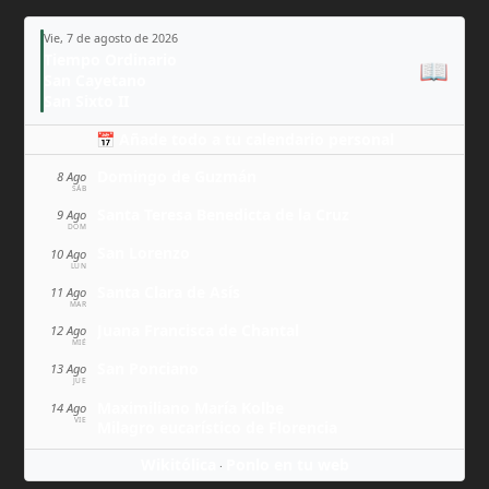
Vie, 7 de agosto de 2026
Tiempo Ordinario
📖
San Cayetano
San Sixto II
📅 Añade todo a tu calendario personal
Domingo de Guzmán
8 Ago
SÁB
Santa Teresa Benedicta de la Cruz
9 Ago
DOM
San Lorenzo
10 Ago
LUN
Santa Clara de Asís
11 Ago
MAR
Juana Francisca de Chantal
12 Ago
MIÉ
San Ponciano
13 Ago
JUE
Maximiliano María Kolbe
14 Ago
VIE
Milagro eucarístico de Florencia
Wikitólica
Ponlo en tu web
·