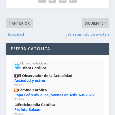
ANTERIOR
SIGUIENTE
¡Hipócritas!
¿Ya estás listo para votar?
ESFERA CATÓLICA
Últimas publicaciones
🌐
Esfera Católica
El Observador de la Actualidad
Ansiedad y estrés
05/08/26
Camino Católico
Papa León Xiv a los jóvenes en Asís, 6-8-2026: «De san Francisco aprendan la radicalidad evangélica: no los vuelve ciegos ni violentos, sino sensibles, atentos, siempre en el seguimiento de Jesús, humildes y acogiendo a todos»
06/08/26
Enciclopedia Católica
Profeta Balaam
04/08/26