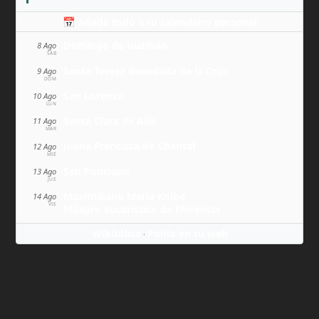
📅 Añade todo a tu calendario personal
Domingo de Guzmán
8 Ago
SÁB
Santa Teresa Benedicta de la Cruz
9 Ago
DOM
San Lorenzo
10 Ago
LUN
Santa Clara de Asís
11 Ago
MAR
Juana Francisca de Chantal
12 Ago
MIÉ
San Ponciano
13 Ago
JUE
Maximiliano María Kolbe
14 Ago
VIE
Milagro eucarístico de Florencia
Wikitólica
Ponlo en tu web
·