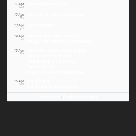
Santa Clara de Asís
11 Ago
MAR
Juana Francisca de Chantal
12 Ago
MIÉ
San Ponciano
13 Ago
JUE
Maximiliano María Kolbe
14 Ago
VIE
Milagro eucarístico de Florencia
Asunción de la Virgen María
15 Ago
SÁB
Virgen de Covadonga
Virgen Negra de Le Puy
Virgen de Lluc
Nuestra Señora de Budslau
San Roque
16 Ago
DOM
San Esteban de Hungría
Wikitólica
Ponlo en tu web
·