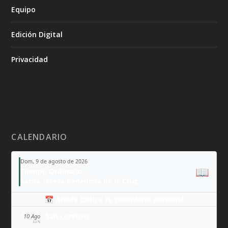
Equipo
Edición Digital
Privacidad
CALENDARIO
Dom, 9 de agosto de 2026
📖
Tiempo Ordinario
Santa Teresa Benedicta de la Cruz
📅 Añade todo a tu calendario personal
San Lorenzo
10 Ago
LUN