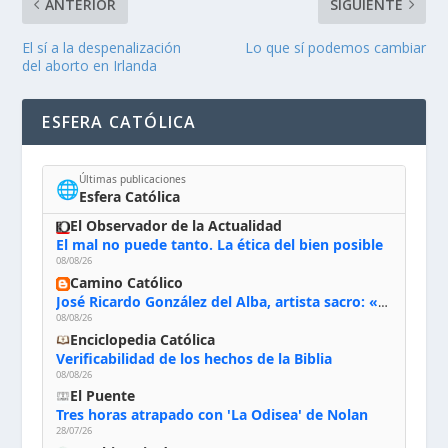
ANTERIOR
SIGUIENTE
El sí a la despenalización
Lo que sí podemos cambiar
del aborto en Irlanda
ESFERA CATÓLICA
Últimas publicaciones
🌐
Esfera Católica
El Observador de la Actualidad
El mal no puede tanto. La ética del bien posible
08/08/26
Camino Católico
José Ricardo González del Alba, artista sacro: «Yo oro, hablo con Dios, le pido al Espíritu Santo su inspiración y siempre pinto rezando el rosario para que sea Él quien actúe a través de mis manos»
08/08/26
Enciclopedia Católica
Verificabilidad de los hechos de la Biblia
08/08/26
El Puente
Tres horas atrapado con 'La Odisea' de Nolan
28/07/26