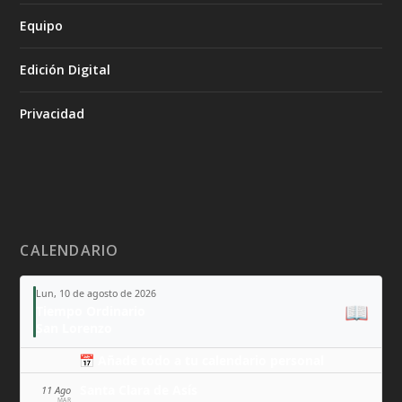
Equipo
Edición Digital
Privacidad
CALENDARIO
Lun, 10 de agosto de 2026
📖
Tiempo Ordinario
San Lorenzo
📅 Añade todo a tu calendario personal
Santa Clara de Asís
11 Ago
MAR