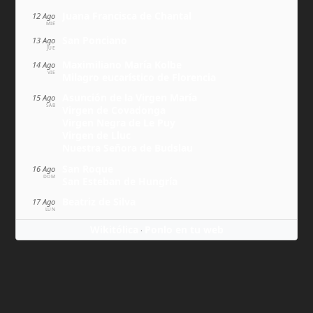
Juana Francisca de Chantal
12 Ago
MIÉ
San Ponciano
13 Ago
JUE
Maximiliano María Kolbe
14 Ago
VIE
Milagro eucarístico de Florencia
Asunción de la Virgen María
15 Ago
SÁB
Virgen de Covadonga
Virgen Negra de Le Puy
Virgen de Lluc
Nuestra Señora de Budslau
San Roque
16 Ago
DOM
San Esteban de Hungría
Beatriz de Silva
17 Ago
LUN
Wikitólica
Ponlo en tu web
·