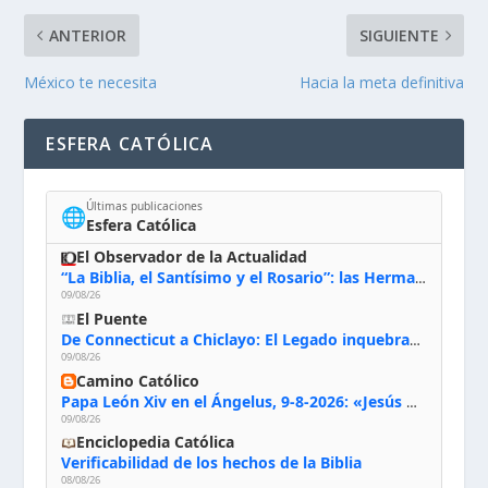
ANTERIOR
SIGUIENTE
México te necesita
Hacia la meta definitiva
ESFERA CATÓLICA
Últimas publicaciones
🌐
Esfera Católica
El Observador de la Actualidad
“La Biblia, el Santísimo y el Rosario”: las Hermanas de Belén, evacuadas por el incendio de Huelva, España
09/08/26
El Puente
De Connecticut a Chiclayo: El Legado inquebrantable de Monseñor Juan Tomis Stack
09/08/26
Camino Católico
Papa León Xiv en el Ángelus, 9-8-2026: «Jesús no nos abandona y si lo acogemos con humildad con la oración, los sacramentos y la escucha de su Palabra, en Él encontraremos paz, luz y fuerza para nuestro camino»
09/08/26
Enciclopedia Católica
Verificabilidad de los hechos de la Biblia
08/08/26