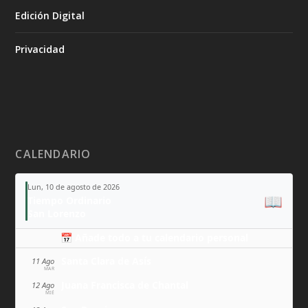
Edición Digital
Privacidad
CALENDARIO
Lun, 10 de agosto de 2026
📖
Tiempo Ordinario
San Lorenzo
📅 Añade todo a tu calendario personal
Santa Clara de Asís
11 Ago
MAR
Juana Francisca de Chantal
12 Ago
MIÉ