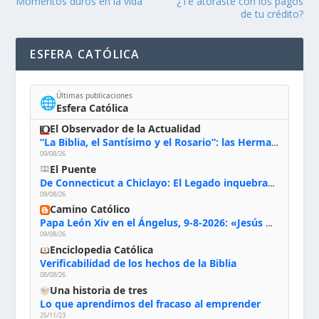
Momentos duros en la vida
¿Te atoraste con los pagos
de tu crédito?
ESFERA CATÓLICA
Últimas publicaciones
🌐
Esfera Católica
El Observador de la Actualidad
“La Biblia, el Santísimo y el Rosario”: las Hermanas de Belén, evacuadas por el incendio de Huelva, España
09/08/26
El Puente
De Connecticut a Chiclayo: El Legado inquebrantable de Monseñor Juan Tomis Stack
09/08/26
Camino Católico
Papa León Xiv en el Ángelus, 9-8-2026: «Jesús no nos abandona y si lo acogemos con humildad con la oración, los sacramentos y la escucha de su Palabra, en Él encontraremos paz, luz y fuerza para nuestro camino»
09/08/26
Enciclopedia Católica
Verificabilidad de los hechos de la Biblia
08/08/26
Una historia de tres
Lo que aprendimos del fracaso al emprender
25/11/23