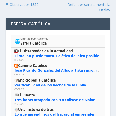
El Observador 1350
Defender serenamente la
verdad
ESFERA CATÓLICA
Últimas publicaciones
🌐
Esfera Católica
El Observador de la Actualidad
El mal no puede tanto. La ética del bien posible
08/08/26
Camino Católico
José Ricardo González del Alba, artista sacro: «Yo oro, hablo con Dios, le pido al Espíritu Santo su inspiración y siempre pinto rezando el rosario para que sea Él quien actúe a través de mis manos»
08/08/26
Enciclopedia Católica
Verificabilidad de los hechos de la Biblia
08/08/26
El Puente
Tres horas atrapado con 'La Odisea' de Nolan
28/07/26
Una historia de tres
Lo que aprendimos del fracaso al emprender