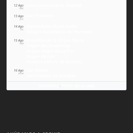
Juana Francisca de Chantal
12 Ago
MIÉ
San Ponciano
13 Ago
JUE
Maximiliano María Kolbe
14 Ago
VIE
Milagro eucarístico de Florencia
Asunción de la Virgen María
15 Ago
SÁB
Virgen de Covadonga
Virgen Negra de Le Puy
Virgen de Lluc
Nuestra Señora de Budslau
San Roque
16 Ago
DOM
San Esteban de Hungría
Wikitólica
Ponlo en tu web
·