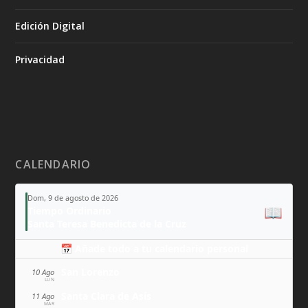
Edición Digital
Privacidad
CALENDARIO
Dom, 9 de agosto de 2026
📖
Tiempo Ordinario
Santa Teresa Benedicta de la Cruz
📅 Añade todo a tu calendario personal
San Lorenzo
10 Ago
LUN
Santa Clara de Asís
11 Ago
MAR