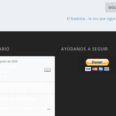
SIG
El Bautista… la voz que sigu
ARIO
AYÚDANOS A SEGUIR
agosto de 2026
Ordinario
📖
yetano
o II
ñade todo a tu calendario
personal
Domingo de Guzmán
Santa Teresa Benedicta de la Cruz