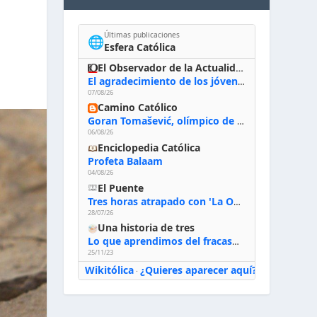
Últimas publicaciones
🌐
Esfera Católica
El Observador de la Actualidad
El agradecimiento de los jóvenes al Papa: «Hoy nos sentimos Iglesia»
07/08/26
Camino Católico
Goran Tomašević, olímpico de waterpolo: «Al terminar el Camino de Santiago entregué mi vida a Cristo; hablé con Dios y le dije: ‘Estoy listo; estoy a tu servicio. Puedo llevar lo que sea necesario para ti’»
06/08/26
Enciclopedia Católica
Profeta Balaam
04/08/26
El Puente
Tres horas atrapado con 'La Odisea' de Nolan
28/07/26
Una historia de tres
Lo que aprendimos del fracaso al emprender
25/11/23
Wikitólica
¿Quieres aparecer aquí?
·