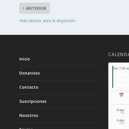
ANTERIOR
Vida interior ante la dispersión
CALEND
Inicio
Vie, 7 de 
Donativos
Tiempo 
San Ca
San Sixt
Contacto
📅 A
Suscripciones
8 Ago
SÁB
Nosotros
9 Ago
DOM