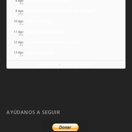
Domingo de Guzmán
8 Ago
SÁB
Santa Teresa Benedicta de la Cruz
9 Ago
DOM
San Lorenzo
10 Ago
LUN
Santa Clara de Asís
11 Ago
MAR
Juana Francisca de Chantal
12 Ago
MIÉ
San Ponciano
13 Ago
JUE
Wikitólica
Ponlo en tu web
·
AYÚDANOS A SEGUIR