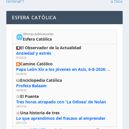
terrenal”?
a Dios
ESFERA CATÓLICA
Últimas publicaciones
🌐
Esfera Católica
El Observador de la Actualidad
Ansiedad y estrés
05/08/26
Camino Católico
Papa León Xiv a los jóvenes en Asís, 6-8-2026: «De san Francisco aprendan la radicalidad evangélica: no los vuelve ciegos ni violentos, sino sensibles, atentos, siempre en el seguimiento de Jesús, humildes y acogiendo a todos»
06/08/26
Enciclopedia Católica
Profeta Balaam
04/08/26
El Puente
Tres horas atrapado con 'La Odisea' de Nolan
28/07/26
Una historia de tres
Lo que aprendimos del fracaso al emprender
25/11/23