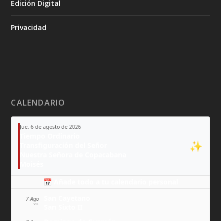
Edición Digital
Privacidad
CALENDARIO
Jue, 6 de agosto de 2026
Tiempo Ordinario
✨
Transfiguración del Señor
Nuestra Señora de Copacabana
Moisés
📅 Añade todo a tu calendario personal
San Cayetano
7 Ago
VIE
San Sixto II