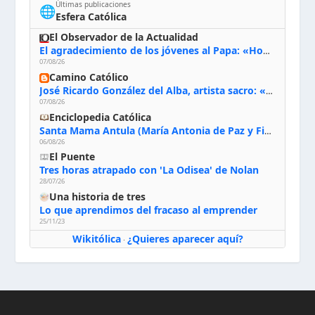
Últimas publicaciones
🌐
Esfera Católica
El Observador de la Actualidad
El agradecimiento de los jóvenes al Papa: «Hoy nos sentimos Iglesia»
07/08/26
Camino Católico
José Ricardo González del Alba, artista sacro: «Yo oro, hablo con Dios, le pido al Espíritu Santo su inspiración y siempre pinto rezando el rosario para que sea Él quien actúe a través de mis manos»
07/08/26
Enciclopedia Católica
Santa Mama Antula (María Antonia de Paz y Figueroa)
06/08/26
El Puente
Tres horas atrapado con 'La Odisea' de Nolan
28/07/26
Una historia de tres
Lo que aprendimos del fracaso al emprender
25/11/23
Wikitólica
¿Quieres aparecer aquí?
·