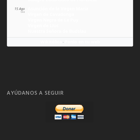
Asunción de la Virgen María
15 Ago
SÁB
Virgen de Covadonga
Virgen Negra de Le Puy
Virgen de Lluc
Nuestra Señora de Budslau
Wikitólica
Ponlo en tu web
·
AYÚDANOS A SEGUIR