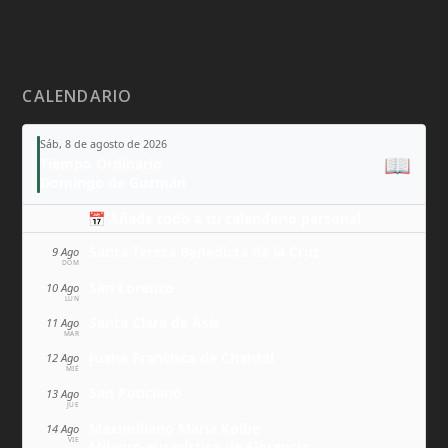
CALENDARIO
Sáb, 8 de agosto de 2026
📖
Tiempo Ordinario
Domingo de Guzmán
📅 Añade todo a tu calendario personal
Santa Teresa Benedicta de la Cruz
9 Ago
DOM
San Lorenzo
10 Ago
LUN
Santa Clara de Asís
11 Ago
MAR
Juana Francisca de Chantal
12 Ago
MIÉ
San Ponciano
13 Ago
JUE
Maximiliano María Kolbe
14 Ago
VIE
Milagro eucarístico de Florencia