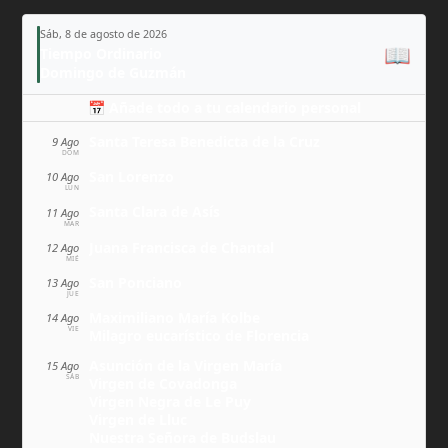
Sáb, 8 de agosto de 2026
📖
Tiempo Ordinario
Domingo de Guzmán
📅 Añade todo a tu calendario personal
Santa Teresa Benedicta de la Cruz
9 Ago
DOM
San Lorenzo
10 Ago
LUN
Santa Clara de Asís
11 Ago
MAR
Juana Francisca de Chantal
12 Ago
MIÉ
San Ponciano
13 Ago
JUE
Maximiliano María Kolbe
14 Ago
VIE
Milagro eucarístico de Florencia
Asunción de la Virgen María
15 Ago
SÁB
Virgen de Covadonga
Virgen Negra de Le Puy
Virgen de Lluc
Nuestra Señora de Budslau