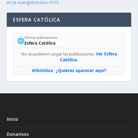
es la evangelización» 9/10
ESFERA CATÓLICA
Últimas publicaciones
🌐
Esfera Católica
Ver Esfera
No se pudieron cargar las publicaciones.
Católica
.
Wikitólica
¿Quieres aparecer aquí?
·
Inicio
Donativos