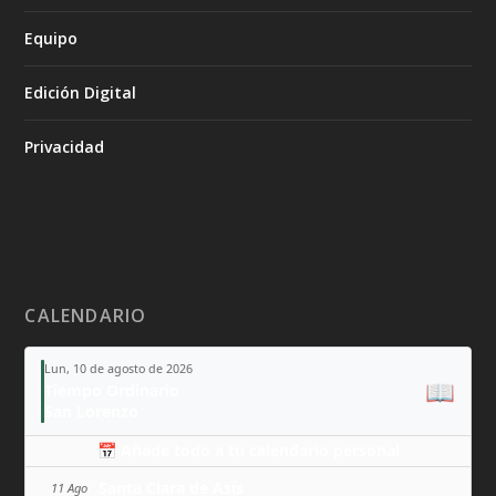
Equipo
Edición Digital
Privacidad
CALENDARIO
Lun, 10 de agosto de 2026
📖
Tiempo Ordinario
San Lorenzo
📅 Añade todo a tu calendario personal
Santa Clara de Asís
11 Ago