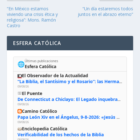
“En México estamos
“Un día estaremos todos
viviendo una crisis ética y
juntos en el abrazo eterno”
religiosa”: Mons. Ramón
Castro
ESFERA CATÓLICA
Últimas publicaciones
🌐
Esfera Católica
El Observador de la Actualidad
“La Biblia, el Santísimo y el Rosario”: las Hermanas de Belén, evacuadas por el incendio de Huelva, España
09/08/26
El Puente
De Connecticut a Chiclayo: El Legado inquebrantable de Monseñor Juan Tomis Stack
09/08/26
Camino Católico
Papa León Xiv en el Ángelus, 9-8-2026: «Jesús no nos abandona y si lo acogemos con humildad con la oración, los sacramentos y la escucha de su Palabra, en Él encontraremos paz, luz y fuerza para nuestro camino»
09/08/26
Enciclopedia Católica
Verificabilidad de los hechos de la Biblia
08/08/26