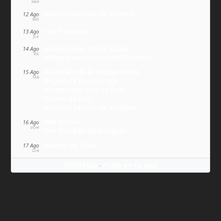
MAR
Juana Francisca de Chantal
12 Ago
MIÉ
San Ponciano
13 Ago
JUE
Maximiliano María Kolbe
14 Ago
VIE
Milagro eucarístico de Florencia
Asunción de la Virgen María
15 Ago
SÁB
Virgen de Covadonga
Virgen Negra de Le Puy
Virgen de Lluc
Nuestra Señora de Budslau
San Roque
16 Ago
DOM
San Esteban de Hungría
Beatriz de Silva
17 Ago
LUN
Wikitólica
Ponlo en tu web
·