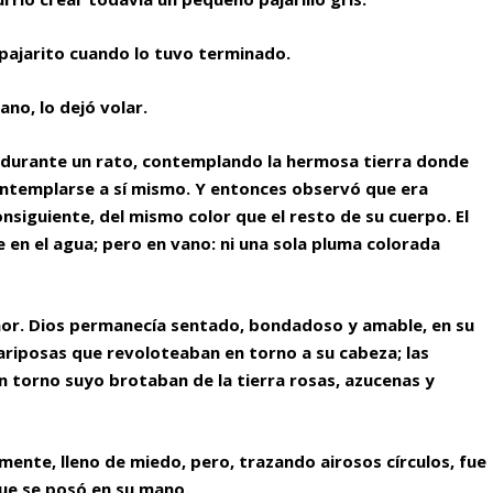
 pajarito cuando lo tuvo terminado.
no, lo dejó volar.
 durante un rato, contemplando la hermosa tierra donde
contemplarse a sí mismo. Y entonces observó que era
nsiguiente, del mismo color que el resto de su cuerpo. El
e en el agua; pero en vano: ni una sola pluma colorada
ñor. Dios permanecía sentado, bondadoso y amable, en su
riposas que revoloteaban en torno a su cabeza; las
 torno suyo brotaban de la tierra rosas, azucenas y
amente, lleno de miedo, pero, trazando airosos círculos, fue
ue se posó en su mano.