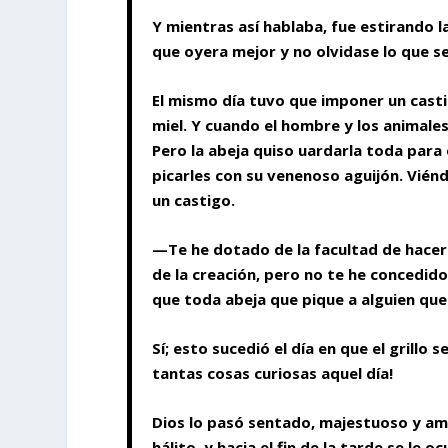
Y mientras así hablaba, fue estirando l
que oyera mejor y no olvidase lo que se
El mismo día tuvo que imponer un casti
miel. Y cuando el hombre y los animale
Pero la abeja quiso uardarla toda para 
picarles con su venenoso aguijón. Vién
un castigo.
—Te he dotado de la facultad de hacer
de la creación, pero no te he concedido
que toda abeja que pique a alguien que 
Sí; esto sucedió el día en que el grillo
tantas cosas curiosas aquel día!
Dios lo pasó sentado, majestuoso y am
hálito, y hacia el fin de la tarde se le 