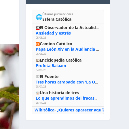
Últimas publicaciones
🌐
Esfera Católica
El Observador de la Actualidad
Ansiedad y estrés
05/08/26
Camino Católico
Papa León Xiv en la Audiencia General, 5-8-2026: «Dios en el primer puesto; la oración, nuestra primera obligación; la liturgia, la primera fuente de la vida divina que se nos comunica, la primera escuela de nuestra vida espiritual»
05/08/26
Enciclopedia Católica
Profeta Balaam
04/08/26
El Puente
Tres horas atrapado con 'La Odisea' de Nolan
28/07/26
Una historia de tres
Lo que aprendimos del fracaso al emprender
25/11/23
Wikitólica
¿Quieres aparecer aquí?
·