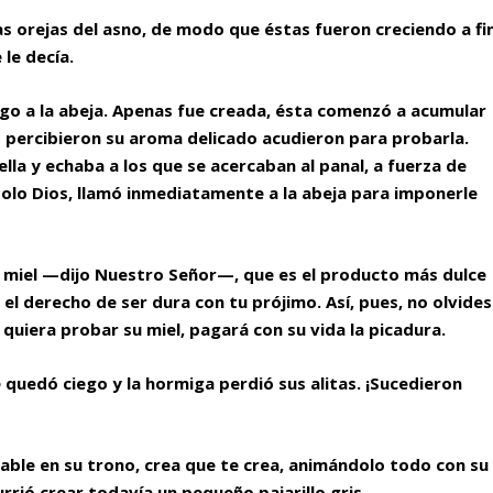
as orejas del asno, de modo que éstas fueron creciendo a fi
 le decía.
go a la abeja. Apenas fue creada, ésta comenzó a acumular
s percibieron su aroma delicado acudieron para probarla.
ella y echaba a los que se acercaban al panal, a fuerza de
dolo Dios, llamó inmediatamente a la abeja para imponerle
 miel —dijo Nuestro Señor—, que es el producto más dulce
 el derecho de ser dura con tu prójimo. Así, pues, no olvides
quiera probar su miel, pagará con su vida la picadura.
 se quedó ciego y la hormiga perdió sus alitas. ¡Sucedieron
able en su trono, crea que te crea, animándolo todo con su
ocurrió crear todavía un pequeño pajarillo gris.