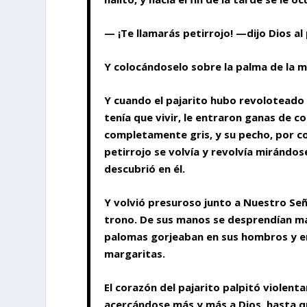
— ¡Te llamarás petirrojo! —dijo Dios al
Y colocándoselo sobre la palma de la ma
Y cuando el pajarito hubo revoloteado
tenía que vivir, le entraron ganas de 
completamente gris, y su pecho, por co
petirrojo se volvía y revolvía mirándos
descubrió en él.
Y volvió presuroso junto a Nuestro Se
trono. De sus manos se desprendían ma
palomas gorjeaban en sus hombros y en
margaritas.
El corazón del pajarito palpitó violent
acercándose más y más a Dios, hasta q