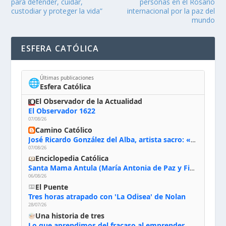
para defender, cuidar,
personas en el Rosario
custodiar y proteger la vida”
internacional por la paz del
mundo
ESFERA CATÓLICA
Últimas publicaciones
🌐
Esfera Católica
El Observador de la Actualidad
El Observador 1622
07/08/26
Camino Católico
José Ricardo González del Alba, artista sacro: «Yo oro, hablo con Dios, le pido al Espíritu Santo su inspiración y siempre pinto rezando el rosario para que sea Él quien actúe a través de mis manos»
07/08/26
Enciclopedia Católica
Santa Mama Antula (María Antonia de Paz y Figueroa)
06/08/26
El Puente
Tres horas atrapado con 'La Odisea' de Nolan
28/07/26
Una historia de tres
Lo que aprendimos del fracaso al emprender