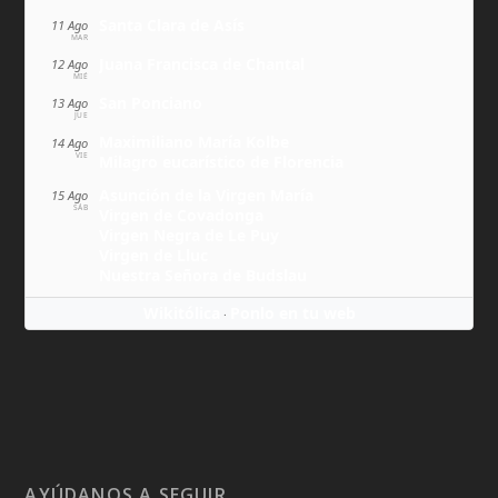
Santa Clara de Asís
11 Ago
MAR
Juana Francisca de Chantal
12 Ago
MIÉ
San Ponciano
13 Ago
JUE
Maximiliano María Kolbe
14 Ago
VIE
Milagro eucarístico de Florencia
Asunción de la Virgen María
15 Ago
SÁB
Virgen de Covadonga
Virgen Negra de Le Puy
Virgen de Lluc
Nuestra Señora de Budslau
Wikitólica
Ponlo en tu web
·
AYÚDANOS A SEGUIR