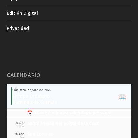
Edición Digital
Privacidad
CALENDARIO
Sáb, 8 de agosto de 2026
📖
Tiempo Ordinario
Domingo de Guzmán
📅 Añade todo a tu calendario personal
Santa Teresa Benedicta de la Cruz
9 Ago
DOM
San Lorenzo
10 Ago
LUN