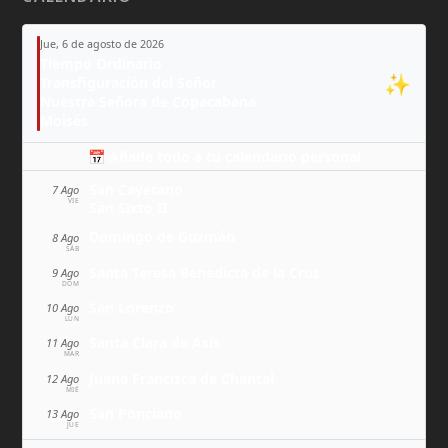
Jue, 6 de agosto de 2026
Tiempo Ordinario
✨
Transfiguración del Señor
Nuestra Señora de Copacabana
Moisés
📅 Añade todo a tu calendario personal
San Cayetano
7 Ago
VIE
San Sixto II
Domingo de Guzmán
8 Ago
SÁB
Santa Teresa Benedicta de la Cruz
9 Ago
DOM
San Lorenzo
10 Ago
LUN
Santa Clara de Asís
11 Ago
MAR
Juana Francisca de Chantal
12 Ago
MIÉ
San Ponciano
13 Ago
JUE