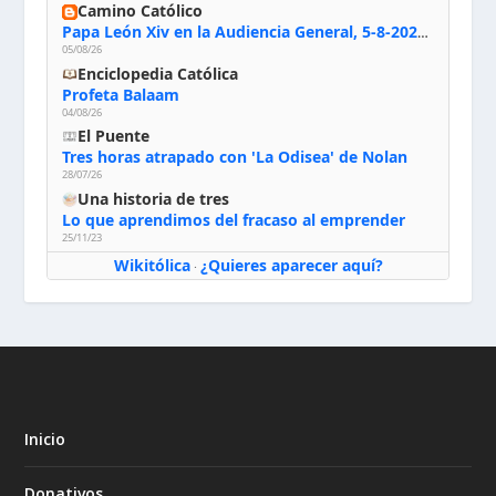
Camino Católico
Papa León Xiv en la Audiencia General, 5-8-2026: «Dios en el primer puesto; la oración, nuestra primera obligación; la liturgia, la primera fuente de la vida divina que se nos comunica, la primera escuela de nuestra vida espiritual»
05/08/26
Enciclopedia Católica
Profeta Balaam
04/08/26
El Puente
Tres horas atrapado con 'La Odisea' de Nolan
28/07/26
Una historia de tres
Lo que aprendimos del fracaso al emprender
25/11/23
Wikitólica
¿Quieres aparecer aquí?
·
Inicio
Donativos