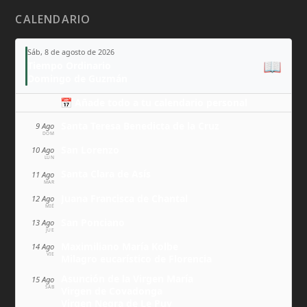
CALENDARIO
Sáb, 8 de agosto de 2026
📖
Tiempo Ordinario
Domingo de Guzmán
📅 Añade todo a tu calendario personal
Santa Teresa Benedicta de la Cruz
9 Ago
DOM
San Lorenzo
10 Ago
LUN
Santa Clara de Asís
11 Ago
MAR
Juana Francisca de Chantal
12 Ago
MIÉ
San Ponciano
13 Ago
JUE
Maximiliano María Kolbe
14 Ago
VIE
Milagro eucarístico de Florencia
Asunción de la Virgen María
15 Ago
SÁB
Virgen de Covadonga
Virgen Negra de Le Puy