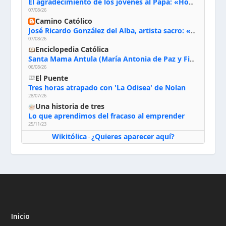
El agradecimiento de los jóvenes al Papa: «Hoy nos sentimos Iglesia»
07/08/26
Camino Católico
José Ricardo González del Alba, artista sacro: «Yo oro, hablo con Dios, le pido al Espíritu Santo su inspiración y siempre pinto rezando el rosario para que sea Él quien actúe a través de mis manos»
07/08/26
Enciclopedia Católica
Santa Mama Antula (María Antonia de Paz y Figueroa)
06/08/26
El Puente
Tres horas atrapado con 'La Odisea' de Nolan
28/07/26
Una historia de tres
Lo que aprendimos del fracaso al emprender
25/11/23
Wikitólica
¿Quieres aparecer aquí?
·
Inicio