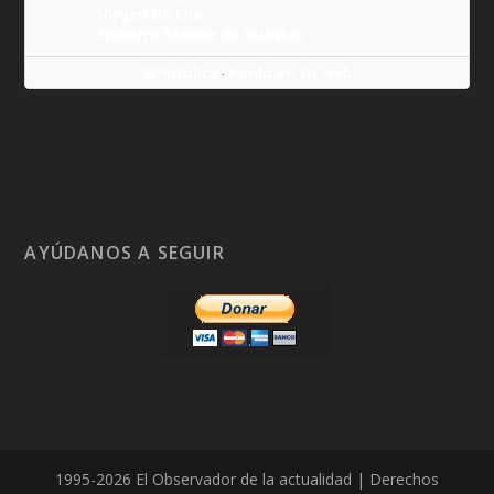
Virgen de Lluc
Nuestra Señora de Budslau
Wikitólica
Ponlo en tu web
·
AYÚDANOS A SEGUIR
1995-2026 El Observador de la actualidad | Derechos