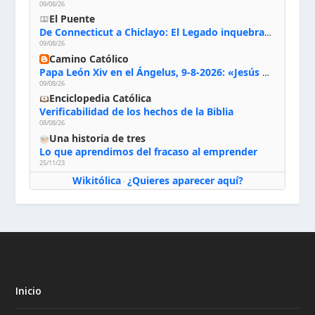
09/08/26
El Puente
De Connecticut a Chiclayo: El Legado inquebrantable de Monseñor Juan Tomis Stack
09/08/26
Camino Católico
Papa León Xiv en el Ángelus, 9-8-2026: «Jesús no nos abandona y si lo acogemos con humildad con la oración, los sacramentos y la escucha de su Palabra, en Él encontraremos paz, luz y fuerza para nuestro camino»
09/08/26
Enciclopedia Católica
Verificabilidad de los hechos de la Biblia
08/08/26
Una historia de tres
Lo que aprendimos del fracaso al emprender
25/11/23
Wikitólica
¿Quieres aparecer aquí?
·
Inicio