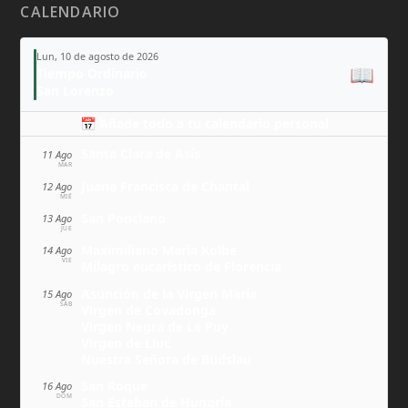
CALENDARIO
Lun, 10 de agosto de 2026
📖
Tiempo Ordinario
San Lorenzo
📅 Añade todo a tu calendario personal
Santa Clara de Asís
11 Ago
MAR
Juana Francisca de Chantal
12 Ago
MIÉ
San Ponciano
13 Ago
JUE
Maximiliano María Kolbe
14 Ago
VIE
Milagro eucarístico de Florencia
Asunción de la Virgen María
15 Ago
SÁB
Virgen de Covadonga
Virgen Negra de Le Puy
Virgen de Lluc
Nuestra Señora de Budslau
San Roque
16 Ago
DOM
San Esteban de Hungría