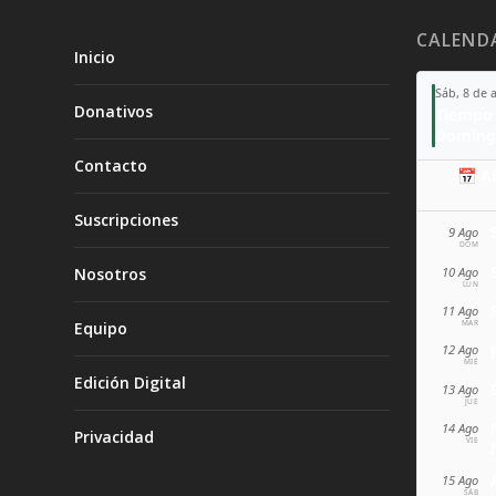
CALEND
Inicio
Sáb, 8 de 
Donativos
Tiempo 
Doming
Contacto
📅 A
Suscripciones
9 Ago
DOM
10 Ago
Nosotros
LUN
11 Ago
MAR
Equipo
12 Ago
MIÉ
Edición Digital
13 Ago
JUE
14 Ago
Privacidad
VIE
15 Ago
SÁB