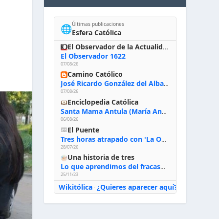
Últimas publicaciones
🌐
Esfera Católica
El Observador de la Actualidad
El Observador 1622
07/08/26
Camino Católico
José Ricardo González del Alba, artista sacro: «Yo oro, hablo con Dios, le pido al Espíritu Santo su inspiración y siempre pinto rezando el rosario para que sea Él quien actúe a través de mis manos»
07/08/26
Enciclopedia Católica
Santa Mama Antula (María Antonia de Paz y Figueroa)
06/08/26
El Puente
Tres horas atrapado con 'La Odisea' de Nolan
28/07/26
Una historia de tres
Lo que aprendimos del fracaso al emprender
25/11/23
Wikitólica
¿Quieres aparecer aquí?
·