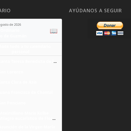
ARIO
AYÚDANOS A SEGUIR
agosto de 2026
📖
Ordinario
o de Guzmán
ñade todo a tu calendario
personal
Santa Teresa Benedicta de la Cruz
San Lorenzo
Santa Clara de Asís
Juana Francisca de Chantal
San Ponciano
Maximiliano María Kolbe
Milagro eucarístico de Florencia
Asunción de la Virgen María