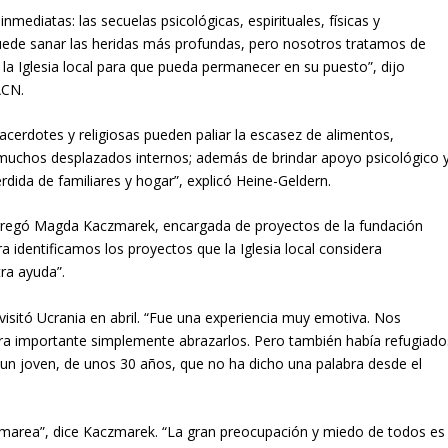
mediatas: las secuelas psicológicas, espirituales, físicas y
puede sanar las heridas más profundas, pero nosotros tratamos de
la Iglesia local para que pueda permanecer en su puesto”, dijo
ACN.
acerdotes y religiosas pueden paliar la escasez de alimentos,
 muchos desplazados internos; además de brindar apoyo psicológico 
rdida de familiares y hogar”, explicó Heine-Geldern.
 agregó Magda Kaczmarek, encargada de proyectos de la fundación
 identificamos los proyectos que la Iglesia local considera
ra ayuda”.
visitó Ucrania en abril. “Fue una experiencia muy emotiva. Nos
ra importante simplemente abrazarlos. Pero también había refugiado
 joven, de unos 30 años, que no ha dicho una palabra desde el
 la marea”, dice Kaczmarek. “La gran preocupación y miedo de todos es