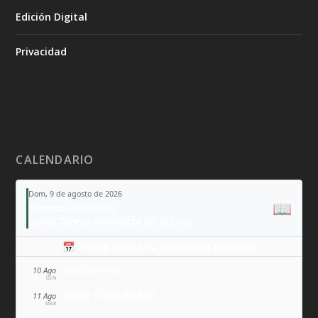
Edición Digital
Privacidad
CALENDARIO
Dom, 9 de agosto de 2026
📖
Tiempo Ordinario
Santa Teresa Benedicta de la Cruz
📅 Añade todo a tu calendario personal
San Lorenzo
10 Ago
LUN
Santa Clara de Asís
11 Ago
MAR