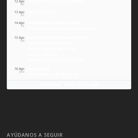
Juana Francisca de Chantal
12 Ago
MIÉ
San Ponciano
13 Ago
JUE
Maximiliano María Kolbe
14 Ago
VIE
Milagro eucarístico de Florencia
Asunción de la Virgen María
15 Ago
SÁB
Virgen de Covadonga
Virgen Negra de Le Puy
Virgen de Lluc
Nuestra Señora de Budslau
San Roque
16 Ago
DOM
San Esteban de Hungría
Wikitólica
Ponlo en tu web
·
AYÚDANOS A SEGUIR