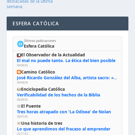
destacadas de la última
semana
ESFERA CATÓLICA
Últimas publicaciones
🌐
Esfera Católica
El Observador de la Actualidad
El mal no puede tanto. La ética del bien posible
08/08/26
Camino Católico
José Ricardo González del Alba, artista sacro: «Yo oro, hablo con Dios, le pido al Espíritu Santo su inspiración y siempre pinto rezando el rosario para que sea Él quien actúe a través de mis manos»
08/08/26
Enciclopedia Católica
Verificabilidad de los hechos de la Biblia
08/08/26
El Puente
Tres horas atrapado con 'La Odisea' de Nolan
28/07/26
Una historia de tres
Lo que aprendimos del fracaso al emprender
25/11/23