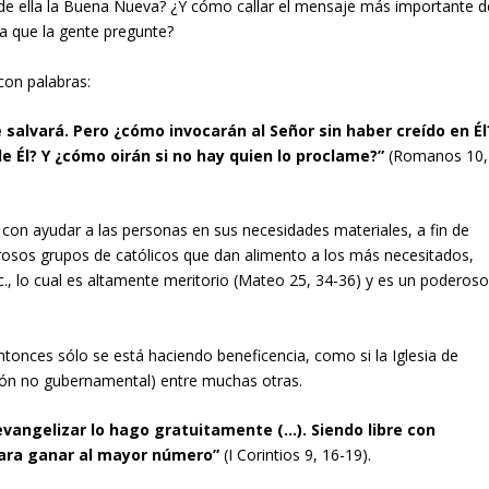
ir de ella la Buena Nueva? ¿Y cómo callar el mensaje más importante d
ta que la gente pregunte?
con palabras:
 salvará. Pero ¿cómo invocarán al Señor sin haber creído en Él
e Él? Y ¿cómo oirán si no hay quien lo proclame?”
(Romanos 10,
con ayudar a las personas en sus necesidades materiales, a fin de
osos grupos de católicos que dan alimento a los más necesitados,
c., lo cual es altamente meritorio (Mateo 25, 34-36) y es un poderos
ntonces sólo se está haciendo beneficencia, como si la Iglesia de
ión no gubernamental) entre muchas otras.
 evangelizar lo hago gratuitamente (…). Siendo libre con
para ganar al mayor número”
(I Corintios 9, 16-19).