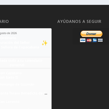
ARIO
AYÚDANOS A SEGUIR
agosto de 2026
Ordinario
✨
guración del Señor
 Señora de Copacabana
ñade todo a tu calendario
personal
San Cayetano
San Sixto II
Domingo de Guzmán
Santa Teresa Benedicta de la Cruz
San Lorenzo