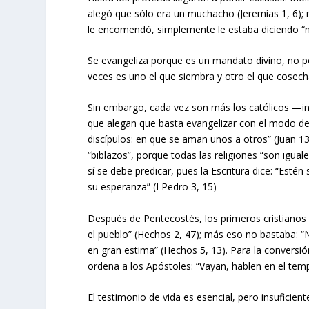
alegó que sólo era un muchacho (Jeremías 1, 6); 
le encomendó, simplemente le estaba diciendo “no 
Se evangeliza porque es un mandato divino, no po
veces es uno el que siembra y otro el que cosecha
Sin embargo, cada vez son más los católicos —i
que alegan que basta evangelizar con el modo de 
discípulos: en que se aman unos a otros” (Juan 13
“biblazos”, porque todas las religiones “son igual
sí se debe predicar, pues la Escritura dice: “Esté
su esperanza” (I Pedro 3, 15)
Después de Pentecostés, los primeros cristianos 
el pueblo” (Hechos 2, 47); más eso no bastaba: “Na
en gran estima” (Hechos 5, 13). Para la conversión
ordena a los Apóstoles: “Vayan, hablen en el temp
El testimonio de vida es esencial, pero insuficie