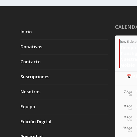
CALEND
Inicio
Jue, 6 de 
Donativos
Tiempo 
Transfi
Nuestra
Contacto
Moisés
📅 A
Suscripciones
Nosotros
7 Ago
VIE
Equipo
8 Ago
SÁB
9 Ago
Edición Digital
DOM
10 Ago
LUN
Privacidad