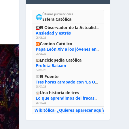
Últimas publicaciones
🌐
Esfera Católica
El Observador de la Actualidad
Ansiedad y estrés
05/08/26
Camino Católico
Papa León Xiv a los jóvenes en Asís, 6-8-2026: «De san Francisco aprendan la radicalidad evangélica: no los vuelve ciegos ni violentos, sino sensibles, atentos, siempre en el seguimiento de Jesús, humildes y acogiendo a todos»
06/08/26
Enciclopedia Católica
Profeta Balaam
04/08/26
El Puente
Tres horas atrapado con 'La Odisea' de Nolan
28/07/26
Una historia de tres
Lo que aprendimos del fracaso al emprender
25/11/23
Wikitólica
¿Quieres aparecer aquí?
·