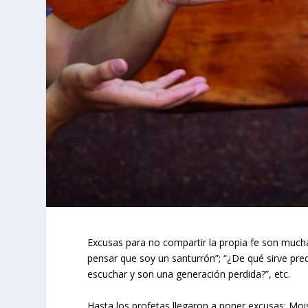
Excusas para no compartir la propia fe son muchas
pensar que soy un santurrón”; “¿De qué sirve pred
escuchar y son una generación perdida?”, etc.
Hasta los profetas llegaron a poner excusas: Moi