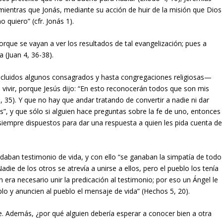
mientras que Jonás, mediante su acción de huir de la misión que Dios
quiero” (cfr. Jonás 1).
rque se vayan a ver los resultados de tal evangelización; pues a
 (Juan 4, 36-38).
ncluidos algunos consagrados y hasta congregaciones religiosas—
vivir, porque Jesús dijo: “En esto reconocerán todos que son mis
, 35). Y que no hay que andar tratando de convertir a nadie ni dar
es”, y que sólo si alguien hace preguntas sobre la fe de uno, entonces
n siempre dispuestos para dar una respuesta a quien les pida cuenta d
daban testimonio de vida, y con ello “se ganaban la simpatía de todo
die de los otros se atrevía a unirse a ellos, pero el pueblo los tenía
 era necesario unir la predicación al testimonio; por eso un Ángel le
lo y anuncien al pueblo el mensaje de vida” (Hechos 5, 20).
nte. Además, ¿por qué alguien debería esperar a conocer bien a otra