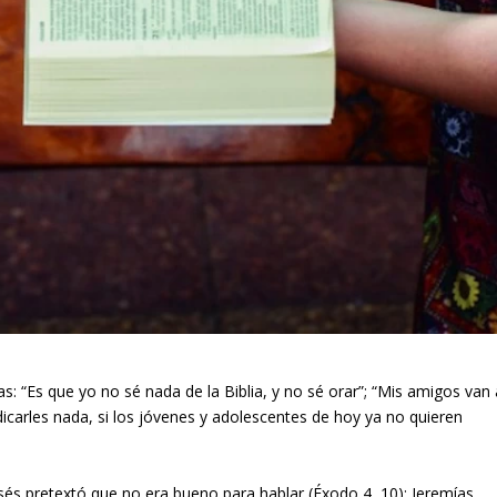
: “Es que yo no sé nada de la Biblia, y no sé orar”; “Mis amigos van 
icarles nada, si los jóvenes y adolescentes de hoy ya no quieren
sés pretextó que no era bueno para hablar (Éxodo 4, 10); Jeremías