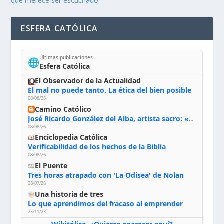
que merece ser escuchado
ESFERA CATÓLICA
Últimas publicaciones
🌐
Esfera Católica
El Observador de la Actualidad
El mal no puede tanto. La ética del bien posible
08/08/26
Camino Católico
José Ricardo González del Alba, artista sacro: «Yo oro, hablo con Dios, le pido al Espíritu Santo su inspiración y siempre pinto rezando el rosario para que sea Él quien actúe a través de mis manos»
08/08/26
Enciclopedia Católica
Verificabilidad de los hechos de la Biblia
08/08/26
El Puente
Tres horas atrapado con 'La Odisea' de Nolan
28/07/26
Una historia de tres
Lo que aprendimos del fracaso al emprender
25/11/23