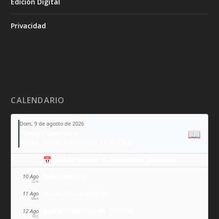
Edición Digital
Privacidad
CALENDARIO
Dom, 9 de agosto de 2026
📖
Tiempo Ordinario
Santa Teresa Benedicta de la Cruz
📅 Añade todo a tu calendario personal
San Lorenzo
10 Ago
LUN
Santa Clara de Asís
11 Ago
MAR
Juana Francisca de Chantal
12 Ago
MIÉ