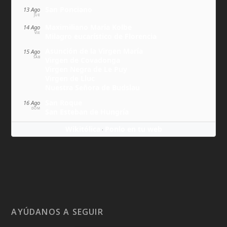
San Ponciano
13 Ago
JUE
Maximiliano María Kolbe
14 Ago
VIE
Milagro eucarístico de Florencia
Asunción de la Virgen María
15 Ago
SÁB
Virgen de Covadonga
Virgen Negra de Le Puy
Virgen de Lluc
Nuestra Señora de Budslau
San Roque
16 Ago
DOM
San Esteban de Hungría
Wikitólica
Ponlo en tu web
·
AYÚDANOS A SEGUIR