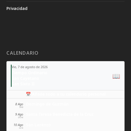
Privacidad
CALENDARIO
Vie, 7 de agosto de 2026
Tiempo Ordinario
📖
San Cayetano
San Sixto II
📅 Añade todo a tu calendario personal
Domingo de Guzmán
8 Ago
SÁB
Santa Teresa Benedicta de la Cruz
9 Ago
DOM
San Lorenzo
10 Ago
LUN