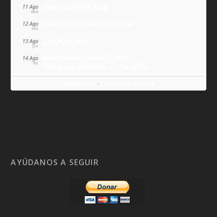
Santa Clara de Asís
11 Ago
MAR
Juana Francisca de Chantal
12 Ago
MIÉ
San Ponciano
13 Ago
JUE
Maximiliano María Kolbe
14 Ago
VIE
Milagro eucarístico de Florencia
Wikitólica
Ponlo en tu web
·
AYÚDANOS A SEGUIR