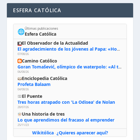
ESFERA CATÓLICA
Últimas publicaciones
🌐
Esfera Católica
El Observador de la Actualidad
El agradecimiento de los jóvenes al Papa: «Hoy nos sentimos Iglesia»
07/08/26
Camino Católico
Goran Tomašević, olímpico de waterpolo: «Al terminar el Camino de Santiago entregué mi vida a Cristo; hablé con Dios y le dije: ‘Estoy listo; estoy a tu servicio. Puedo llevar lo que sea necesario para ti’»
06/08/26
Enciclopedia Católica
Profeta Balaam
04/08/26
El Puente
Tres horas atrapado con 'La Odisea' de Nolan
28/07/26
Una historia de tres
Lo que aprendimos del fracaso al emprender
25/11/23
Wikitólica
¿Quieres aparecer aquí?
·