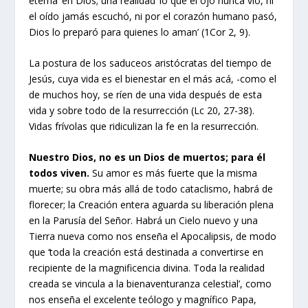
eterna’ en Dios; una realidad ‘lo que el ojo nunca vio, ni
el oído jamás escuchó, ni por el corazón humano pasó,
Dios lo preparó para quienes lo aman’ (1Cor 2, 9).
La postura de los saduceos aristócratas del tiempo de
Jesús, cuya vida es el bienestar en el más acá, -como el
de muchos hoy, se ríen de una vida después de esta
vida y sobre todo de la resurrección (Lc 20, 27-38).
Vidas frívolas que ridiculizan la fe en la resurrección.
Nuestro Dios, no es un Dios de muertos; para él
todos viven.
Su amor es más fuerte que la misma
muerte; su obra más allá de todo cataclismo, habrá de
florecer; la Creación entera aguarda su liberación plena
en la Parusía del Señor. Habrá un Cielo nuevo y una
Tierra nueva como nos enseña el Apocalipsis, de modo
que ‘toda la creación está destinada a convertirse en
recipiente de la magnificencia divina. Toda la realidad
creada se vincula a la bienaventuranza celestial’, como
nos enseña el excelente teólogo y magnífico Papa,