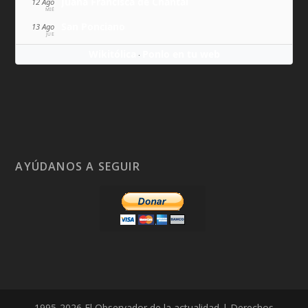
Juana Francisca de Chantal
12 Ago
MIÉ
San Ponciano
13 Ago
JUE
Wikitólica
Ponlo en tu web
·
AYÚDANOS A SEGUIR
1995-2026 El Observador de la actualidad | Derechos