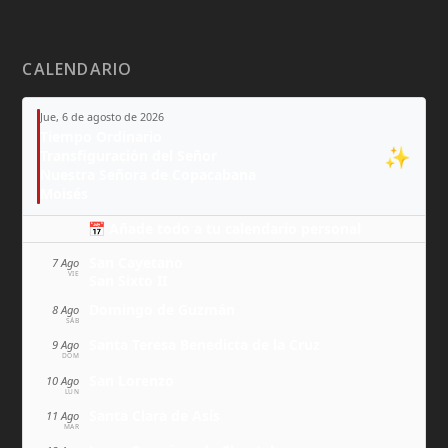
CALENDARIO
Jue, 6 de agosto de 2026
Tiempo Ordinario
✨
Transfiguración del Señor
Nuestra Señora de Copacabana
Moisés
📅 Añade todo a tu calendario personal
San Cayetano
7 Ago
VIE
San Sixto II
Domingo de Guzmán
8 Ago
SÁB
Santa Teresa Benedicta de la Cruz
9 Ago
DOM
San Lorenzo
10 Ago
LUN
Santa Clara de Asís
11 Ago
MAR