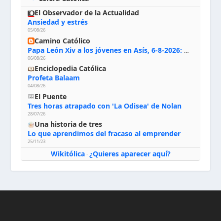
El Observador de la Actualidad
Ansiedad y estrés
05/08/26
Camino Católico
Papa León Xiv a los jóvenes en Asís, 6-8-2026: «De san Francisco aprendan la radicalidad evangélica: no los vuelve ciegos ni violentos, sino sensibles, atentos, siempre en el seguimiento de Jesús, humildes y acogiendo a todos»
06/08/26
Enciclopedia Católica
Profeta Balaam
04/08/26
El Puente
Tres horas atrapado con 'La Odisea' de Nolan
28/07/26
Una historia de tres
Lo que aprendimos del fracaso al emprender
25/11/23
Wikitólica
¿Quieres aparecer aquí?
·